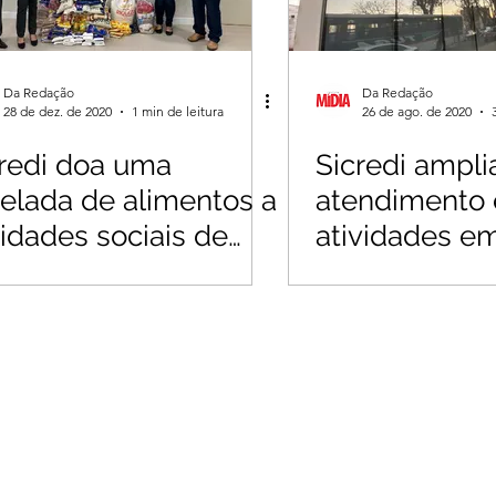
Da Redação
Da Redação
28 de dez. de 2020
1 min de leitura
26 de ago. de 2020
redi doa uma
Sicredi ampli
elada de alimentos a
atendimento e
idades sociais de
atividades e
axupé
e Muzambin