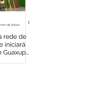
3 min de leitura
a rede de
 iniciará
m Guaxupé
ho