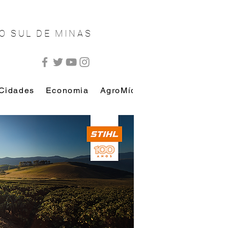
O SUL DE MINAS
Cidades
Economia
AgroMídia
AutoMídia
Esp