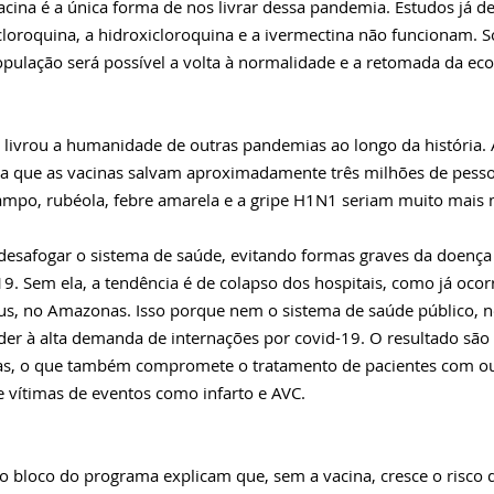
 vacina é a única forma de nos livrar dessa pandemia. Estudos já
oroquina, a hidroxicloroquina e a ivermectina não funcionam. S
ulação será possível a volta à normalidade e a retomada da eco
 livrou a humanidade de outras pandemias ao longo da história.
a que as vacinas salvam aproximadamente três milhões de pesso
ampo, rubéola, febre amarela e a gripe H1N1 seriam muito mais 
esafogar o sistema de saúde, evitando formas graves da doença
9. Sem ela, a tendência é de colapso dos hospitais, como já oco
s, no Amazonas. Isso porque nem o sistema de saúde público, ne
er à alta demanda de internações por covid-19. O resultado são 
as, o que também compromete o tratamento de pacientes com ou
e vítimas de eventos como infarto e AVC. 
o bloco do programa explicam que, sem a vacina, cresce o risco d