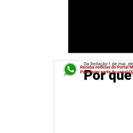
Da Redação
1 de mai. d
Receba notícias do Portal 
Por que
Para fazer parte do canal
C