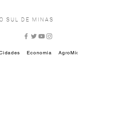
O SUL DE MINAS
Cidades
Economia
AgroMídia
AutoMídia
Esp