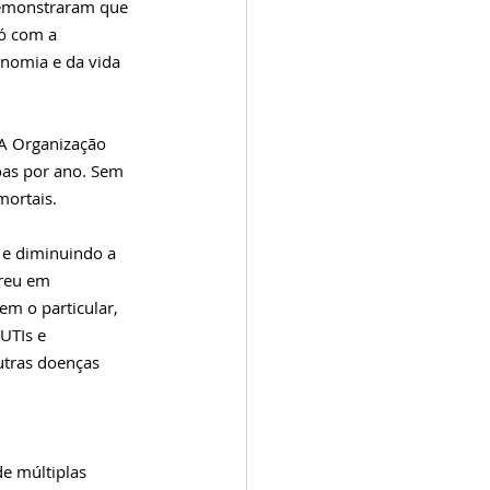
 demonstraram que 
ó com a 
nomia e da vida 
 A Organização 
as por ano. Sem 
mortais.
 e diminuindo a 
rreu em 
m o particular, 
UTIs e 
tras doenças 
e múltiplas 