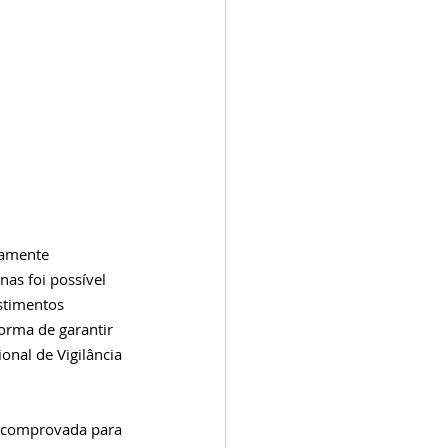
camente 
as foi possível 
stimentos 
orma de garantir 
onal de Vigilância 
 comprovada para 