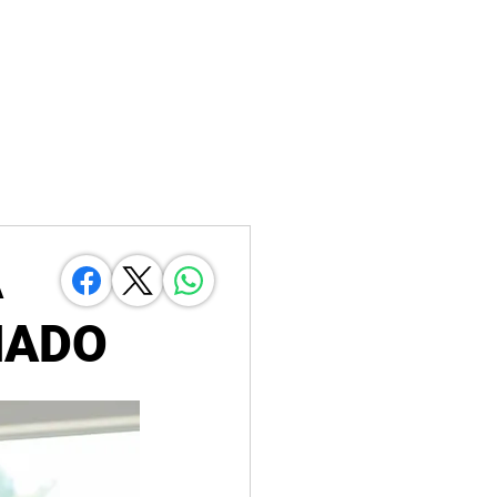
A
HADO