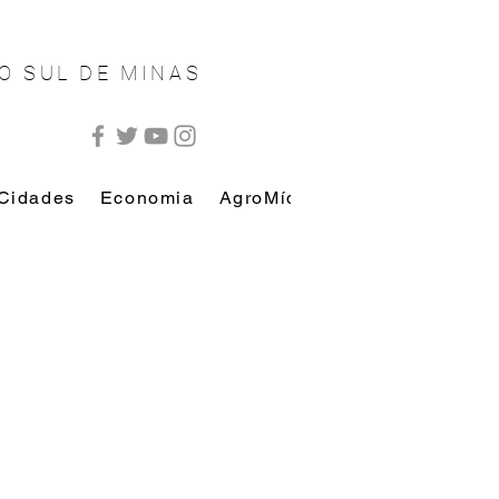
O SUL DE MINAS
Cidades
Economia
AgroMídia
AutoMídia
Esp