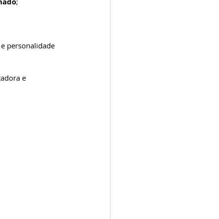
chado
; 
 e personalidade 
adora e 