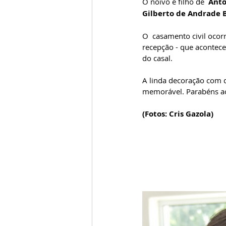
O noivo é filho de  
Antô
Gilberto de Andrade 
O  casamento civil ocor
recepção - que aconteceu
do casal. 
A linda decoração com d
memorável. Parabéns ao
(Fotos: Cris Gazola)