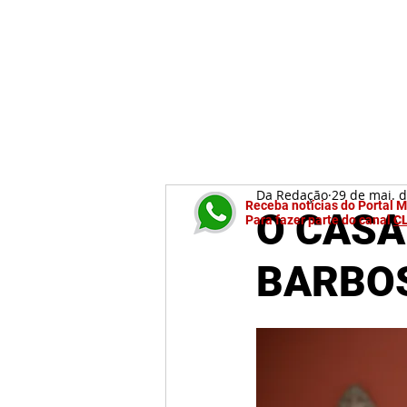
Da Redação
29 de mai. 
Receba notícias do Portal 
O CASA
Para fazer parte do canal
C
BARBO