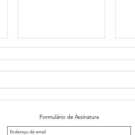
Governador do Distrito 4560
ROTA
destaca atuação do Rotary
Cris
Club de Guaxupé durante
títul
visita oficial
Formulário de Assinatura