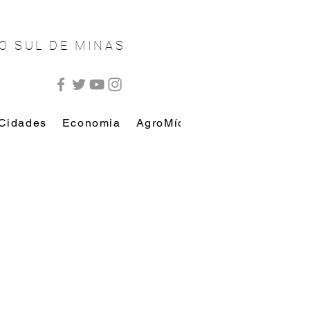
O SUL DE MINAS
Cidades
Economia
AgroMídia
AutoMídia
Esp