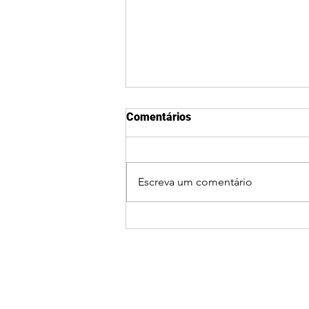
Comentários
Escreva um comentário
Ciclone bomba coloca
Guaxupé e o Sul de Minas em
alerta para ventos fortes,
chuva e queda de
temperatura