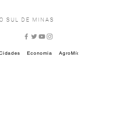
O SUL DE MINAS
Cidades
Economia
AgroMídia
AutoMídia
Esp