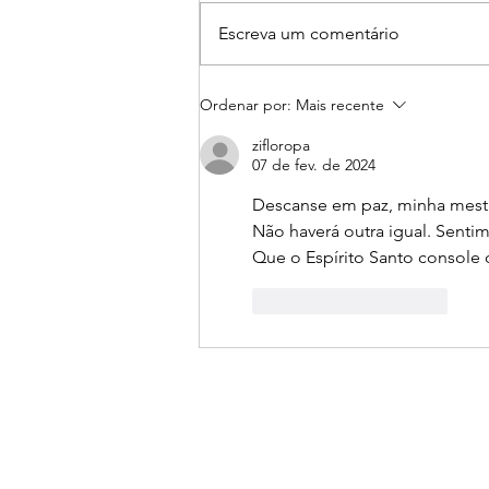
Escreva um comentário
Já nos preparativos para
Ordenar por:
Mais recente
uma edição histórica, Rock in
Rio traz detalhes da
zifloropa
07 de fev. de 2024
montagem da Cidade do
Rock
Descanse em paz, minha mestra
Não haverá outra igual. Sentim
Que o Espírito Santo console 
Curtir
Responder