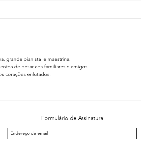
Última chance de garantir
Rock
ingressos para qualquer dia
espe
do Rock in Rio: festival
inte
anuncia venda extraordinária
BRT 
no dia 6 de agosto, às 12h
conf
, grande pianista  e maestrina.
entos de pesar aos familiares e amigos. 
os corações enlutados.
Formulário de Assinatura