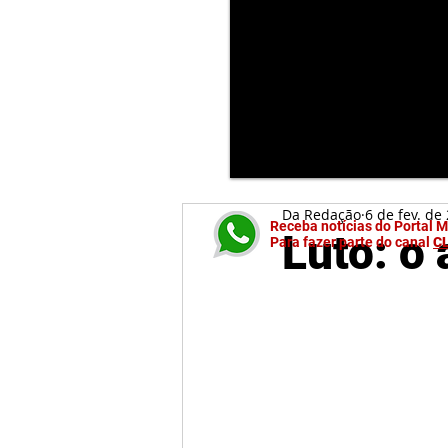
Da Redação
6 de fev. de
Receba notícias do Portal 
Luto: o
Para fazer parte do canal
C