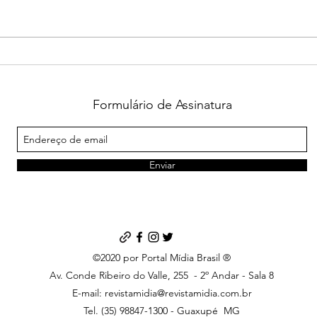
Marcos Frota e Mirage Circus
Fóru
transformam espetáculo em
impa
corrente de solidariedade em
mete
Ribeirão Preto
Coo
Formulário de Assinatura
Enviar
©2020 por Portal Mídia Brasil ®
Av. Conde Ribeiro do Valle, 255
- 2º Andar - Sala 8
E-mail:
revistamidia@revistamidia.com.br
Tel. (35) 98847-1300 - Guaxupé MG