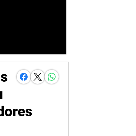
os
u
dores