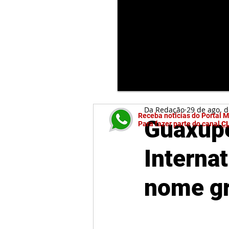
Da Redação
29 de ago. 
Receba notícias do Portal 
Guaxupe
Para fazer parte do canal
C
Interna
nome gr