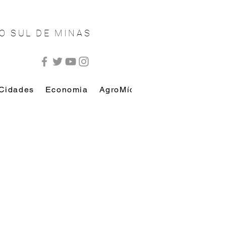
O SUL DE MINAS
Cidades
Economia
AgroMídia
AutoMídia
Esp