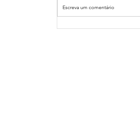
Escreva um comentário
João Rock reúne 65 mil
pessoas e reafirma Ribeirão
Preto como sede do maior
festival do interior do Brasil