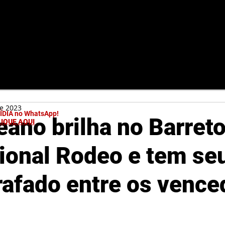
de 2023
MÍDIA no WhatsApp!
ano brilha no Barret
LIQUE AQUI
tional Rodeo e tem se
afado entre os vence