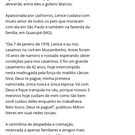
alviverde, entre eles o goleiro Marcos.
Apaixonada por cachorros, Lenice cuidava com 
muito amor de todos os pets que moravam 
com ela em São Paulo e também na fazenda da 
família, em Guaxupé (MG).
“Dia 7 de janeiro de 1978, Lenice e eu nos 
casamos no civil em Muzambinho. Antes foram 
10 anos de namoro e noivado esperando obter 
condições para nos casarmos. E foi um grande 
casamento de 42 anos, hoje interrompido 
nesta madrugada pela força do maldito câncer. 
Nice, Deus te pague, minha primeira 
namorada, única noiva e única esposa. Vá com 
Deus e fique tranquila no céu, porque nossos 3 
meninos hoje cuidam de mim como tão bem 
você cuidou deles enquanto eu trabalhava 
feito louco. Deus te pague!”, publicou Milton 
Neves em suas redes sociais.
A cerimônia de despedida e cremação, 
reservada a apenas familiares e amigos mais 