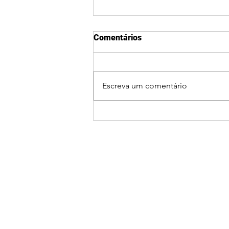
Comentários
Escreva um comentário
COVID: nova vacina bivalente
começa a ser aplicada em
fevereiro; veja o cronograma