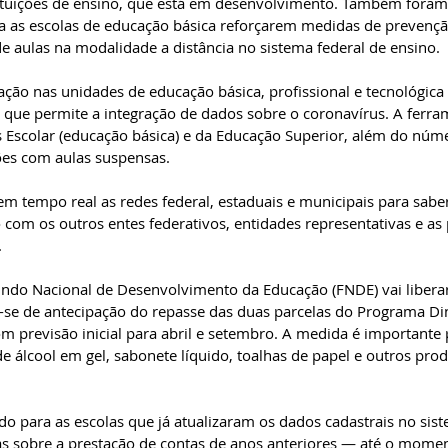
tituições de ensino, que está em desenvolvimento. Também foram
a as escolas de educação básica reforçarem medidas de prevençã
 de aulas na modalidade a distância no sistema federal de ensino.
ção nas unidades de educação básica, profissional e tecnológica 
 que permite a integração de dados sobre o coronavírus. A ferra
 Escolar (educação básica) e da Educação Superior, além do núm
ções com aulas suspensas.
em tempo real as redes federal, estaduais e municipais para sab
om os outros entes federativos, entidades representativas e as 
.
undo Nacional de Desenvolvimento da Educação (FNDE) vai libera
ta-se de antecipação do repasse das duas parcelas do Programa Di
m previsão inicial para abril e setembro. A medida é importante p
e álcool em gel, sabonete líquido, toalhas de papel e outros prod
do para as escolas que já atualizaram os dados cadastrais no si
 sobre a prestação de contas de anos anteriores — até o moment