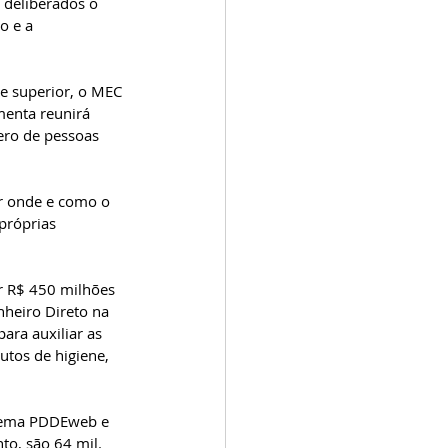
 deliberados o 
o e a 
e superior, o MEC 
menta reunirá 
ero de pessoas 
er onde e como o 
próprias 
r R$ 450 milhões 
nheiro Direto na 
ara auxiliar as 
utos de higiene, 
stema PDDEweb e 
o, são 64 mil. 