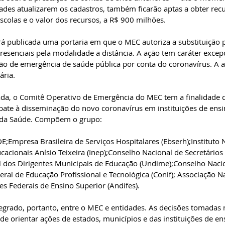
des atualizarem os cadastros, também ficarão aptas a obter re
scolas e o valor dos recursos, a R$ 900 milhões.
á publicada uma portaria em que o MEC autoriza a substituição p
resenciais pela modalidade a distância. A ação tem caráter excepc
ão de emergência de saúde pública por conta do coronavírus. A a
ária.
da, o Comitê Operativo de Emergência do MEC tem a finalidade d
ate à disseminação do novo coronavírus em instituições de ensi
io da Saúde. Compõem o grupo:
E;Empresa Brasileira de Serviços Hospitalares (Ebserh);Instituto 
cacionais Anísio Teixeira (Inep);Conselho Nacional de Secretários
 dos Dirigentes Municipais de Educação (Undime);Conselho Nacio
eral de Educação Profissional e Tecnológica (Conif); Associação N
ões Federais de Ensino Superior (Andifes).
egrado, portanto, entre o MEC e entidades. As decisões tomadas
de orientar ações de estados, municípios e das instituições de en