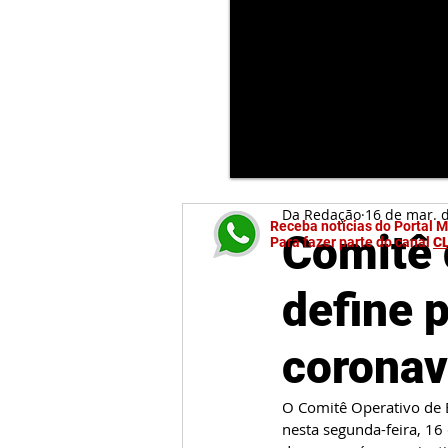
Da Redação
16 de mar. 
Receba notícias do Portal 
Comitê 
Para fazer parte do canal
C
define 
coronav
O Comitê Operativo de E
nesta segunda-feira, 1