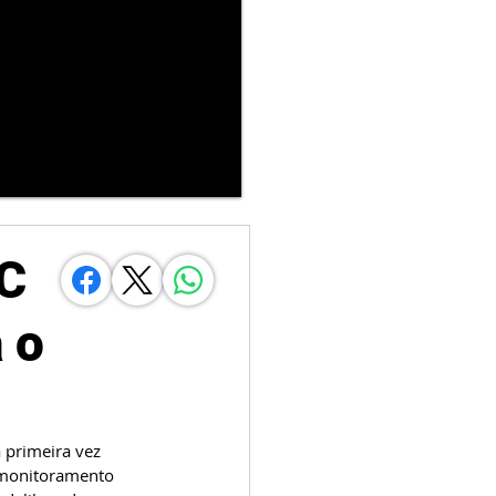
EC
 o
 primeira vez 
 monitoramento 