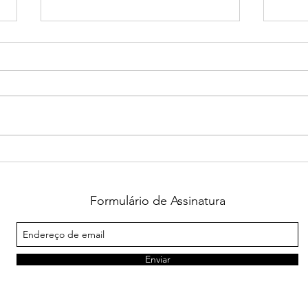
Em Guaxupé, idoso de 82
Covi
anos morre em decorrência
maio
da COVID-19
muit
perm
Formulário de Assinatura
Enviar