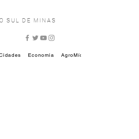
O SUL DE MINAS
Cidades
Economia
AgroMídia
AutoMídia
Esp