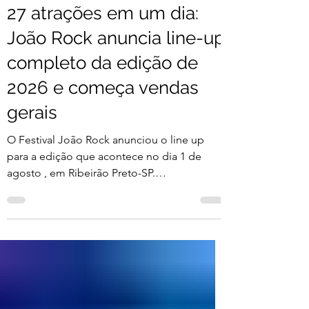
Da Redação
30 de mar.
1 min de leitura
27 atrações em um dia:
João Rock anuncia line-up
completo da edição de
2026 e começa vendas
gerais
O Festival João Rock anunciou o line up
para a edição que acontece no dia 1 de
agosto , em Ribeirão Preto-SP.
BaianaSystem, Alceu Valença, Ana Carolina,
Raimundos, FBC, Nação Zumbi, Lagum,
Djonga, CPM 22, Detonautas, Os Paralamas
do Sucesso, Armandinho, Criolo, Zé