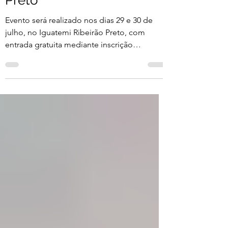
do projeto em Ribeirão
Preto
Evento será realizado nos dias 29 e 30 de
julho, no Iguatemi Ribeirão Preto, com
entrada gratuita mediante inscrição
antecipada ou pessoalmente, na entrada do
encontro, conforme ordem de chegada
Encontro reúne especialistas para conversar
sobre música, moda, comportamento e
cultura brasileira (Crédito: Rafael Cautella)
Expandindo a programação do festival para
além dos palcos, o João Rock realiza, nos
dias 29 e 30 de julho, a terceira edição do
Papo João Rock. O projeto de ex