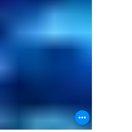
Ramalho e Marina Sena. Também terão
shows especiais, com Marcelo D2 convida
Rael , e o show “ Charlie Brown Jr. Acústico
”, com Negra Li e Marcelo Nova . Entre os
estreantes no João Rock estão: Rachel Reis ,
Y