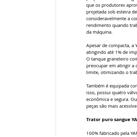
que os produtores aprov
projetada sob esteira d
consideravelmente a co
rendimento quando trab
da máquina.
Apesar de compacta, a Y
atingindo até 1% de imp
O tanque graneleiro com
preocupar em atingir a 
limite, otimizando o tr
Também é equipada com
isso, possui quatro vál
econômica e segura. Ou
peças são mais acessív
Trator puro sangue Y
100% fabricado pela YA