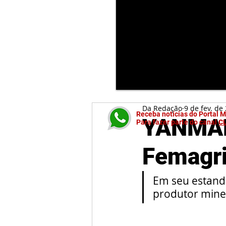
Da Redação
9 de fev. de
Receba notícias do Portal 
YANMAR
Para fazer parte do canal
C
Femagr
Em seu estande
produtor mine