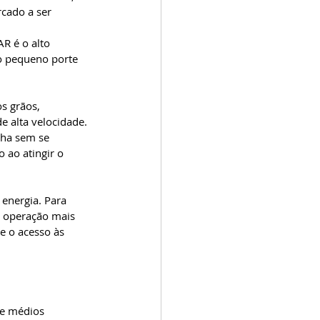
cado a ser 
 
R é o alto 
o pequeno porte 
s grãos, 
 alta velocidade. 
lha sem se 
 ao atingir o 
nergia. Para 
a operação mais 
e o acesso às 
 e médios 