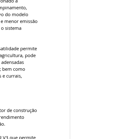
ionado à 
empinamento, 
vo do modelo 
o e menor emissão 
 o sistema 
satilidade permite 
agricultura, pode 
s adensadas 
i; bem como 
e currais, 
tor de construção 
 rendimento 
o. 
R V3 que permite 