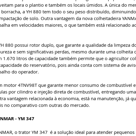
eitam para o plantio e também os locais úmidos. A única do mer
e borracha, a YH 880 tem todo o seu peso distribuído, diminuindo
mpactação de solo. Outra vantagem da nova colheitadeira YANMA
alha em velocidades maiores, o que também está relacionado a
H 880 possui rotor duplo, que garante a qualidade da limpeza do
ureza e sem significativas perdas, mesmo durante uma colheita de
 1.670 litros de capacidade também permite que o agricultor co
capacidade do reservatório, pois ainda conta com sistema de aviso
abalho do operador. 
 motor 4TNV98T que garante menor consumo de combustível e e
vulas por cilindro e injeção direta de combustível, entregando um
tra vantagem relacionada à economia, está na manutenção, já qu
eis no comparativo com outras do mercado.
ANMAR - YM 347
NMAR, o trator YM 347  é a solução ideal para atender pequenos