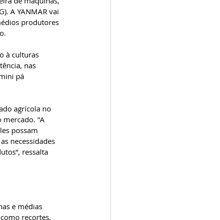
eira de máquinas, 
G). A YANMAR vai 
médios produtores 
o.
 à culturas 
tência, nas 
mini pá 
do agrícola no 
o mercado. "A 
les possam 
 as necessidades 
tos”, ressalta 
nas e médias 
 como recortes, 