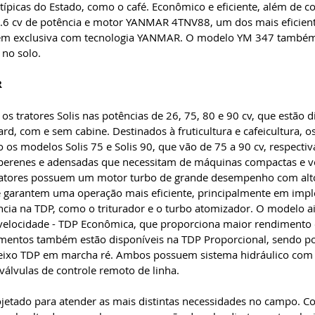
típicas do Estado, como o café. Econômico e eficiente, além de co
.6 cv de potência e motor YANMAR 4TNV88, um dos mais eficient
m exclusiva com tecnologia YANMAR. O modelo YM 347 também 
 no solo.
R
 tratores Solis nas potências de 26, 75, 80 e 90 cv, que estão d
ard, com e sem cabine. Destinados à fruticultura e cafeicultura, os
os modelos Solis 75 e Solis 90, que vão de 75 a 90 cv, respect
 perenes e adensadas que necessitam de máquinas compactas e ve
tratores possuem um motor turbo de grande desempenho com al
e garantem uma operação mais eficiente, principalmente em imp
ncia na TDP, como o triturador e o turbo atomizador. O modelo a
velocidade - TDP Econômica, que proporciona maior rendimento
entos também estão disponíveis na TDP Proporcional, sendo poss
 eixo TDP em marcha ré. Ambos possuem sistema hidráulico com 
válvulas de controle remoto de linha.
projetado para atender as mais distintas necessidades no campo. C