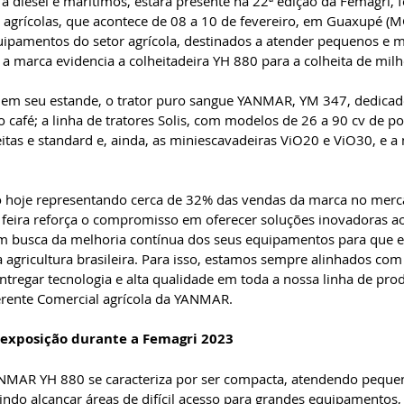
a diesel e marítimos, estará presente na 22ª edição da Femagri, f
agrícolas, que acontece de 08 a 10 de fevereiro, em Guaxupé (M
quipamentos do setor agrícola, destinados a atender pequenos e 
 a marca evidencia a colheitadeira YH 880 para a colheita de milh
m seu estande, o trator puro sangue YANMAR, YM 347, dedicado
o café; a linha de tratores Solis, com modelos de 26 a 90 cv de po
itas e standard e, ainda, as miniescavadeiras ViO20 e ViO30, e a 
hoje representando cerca de 32% das vendas da marca no merca
na feira reforça o compromisso em oferecer soluções inovadoras a
 busca da melhoria contínua dos seus equipamentos para que e
a agricultura brasileira. Para isso, estamos sempre alinhados com
tregar tecnologia e alta qualidade em toda a nossa linha de produ
erente Comercial agrícola da YANMAR.
exposição durante a Femagri 2023
ANMAR YH 880 se caracteriza por ser compacta, atendendo peque
ndo alcançar áreas de difícil acesso para grandes equipamentos,