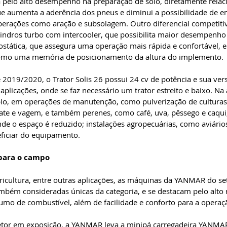
 pelo alto desempenho na preparação de solo, diretamente relac
ue aumenta a aderência dos pneus e diminui a possibilidade de 
rações como aração e subsolagem. Outro diferencial competiti
lindros turbo com intercooler, que possibilita maior desempenh
ostática, que assegura uma operação mais rápida e confortável, e
 como uma memória de posicionamento da altura do implemento. 
e 2019/2020, o Trator Solis 26 possui 24 cv de potência e sua ver
 aplicações, onde se faz necessário um trator estreito e baixo. Na 
mplo, em operações de manutenção, como pulverização de cultura
ate e vagem, e também perenes, como café, uva, pêssego e caqu
de o espaço é reduzido; instalações agropecuárias, como aviários 
iciar do equipamento. 
 para o campo
icultura, entre outras aplicações, as máquinas da YANMAR do se
ambém consideradas únicas da categoria, e se destacam pelo alto
umo de combustível, além de facilidade e conforto para a operaçã
etor em exposição, a YANMAR leva a minipá carregadeira YANMA