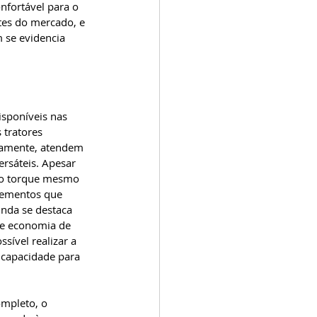
nfortável para o 
es do mercado, e 
se evidencia 
isponíveis nas 
 tratores 
ivamente, atendem 
rsáteis. Apesar 
to torque mesmo 
lementos que 
inda se destaca 
 e economia de 
ível realizar a 
capacidade para 
ompleto, o 