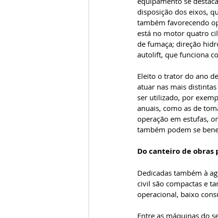
equipamento se destaca
disposição dos eixos, q
também favorecendo ope
está no motor quatro ci
de fumaça; direção hidr
autolift, que funciona
Eleito o trator do ano d
atuar nas mais distintas
ser utilizado, por exe
anuais, como as de tom
operação em estufas, on
também podem se benef
Do canteiro de obras
Dedicadas também à agr
civil são compactas e t
operacional, baixo cons
Entre as máquinas do s