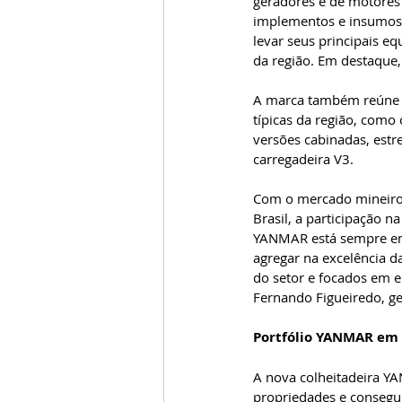
geradores e de motores 
implementos e insumos 
levar seus principais e
da região. Em destaque,
A marca também reúne e
típicas da região, como 
versões cabinadas, estre
carregadeira V3.
Com o mercado mineiro 
Brasil, a participação 
YANMAR está sempre em
agregar na excelência d
do setor e focados em en
Fernando Figueiredo, g
Portfólio YANMAR em 
A nova colheitadeira Y
propriedades e consegui