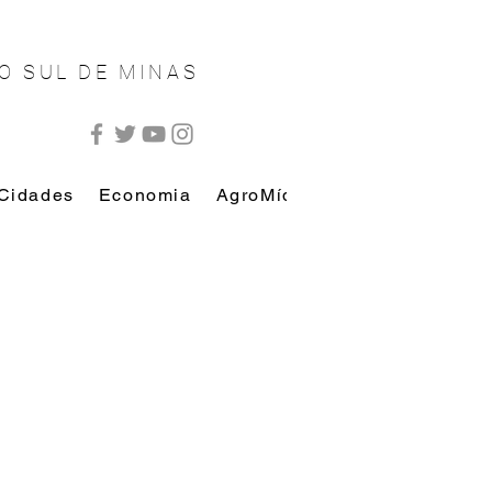
O SUL DE MINAS
Cidades
Economia
AgroMídia
AutoMídia
Esp