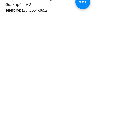
Guaxupé – MG
Telefone: (35) 3551-0692
Especialistas da Saúde
Posts Relacionados
Ver tudo