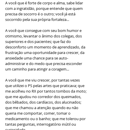
A você que é forte de corpo e alma, sabe lidar 
com a ingratidão, porque entende que quem 
precisa de socorro é o outro; você já está 
socorrido pela sua própria fortaleza...
A você que consegue com seu bom humor e 
otimismo, levantar o ânimo dos colegas, dos 
superiores e dos pacientes; que faz do 
desconforto um momento de aprendizado, da 
frustração uma oportunidade para crescer, da 
ansiedade uma chance para se auto-
administrar e do medo que precisa esconder 
um caminho para atingir a coragem...
A você que me viu crescer, por tantas vezes 
que utilizei o PS pelas artes que praticava; que 
me acolheu no RX por tantos tombos da moto; 
que me ajudou no corredor dos queimados, 
dos bêbados, dos cardíacos, dos alucinados; 
que me chamou a atenção quando eu não 
queria me comportar, comer, tomar o 
medicamento ou o banho; que me tolerou por 
tantas perguntas, interrogatório inútil ou 
curiosidade...