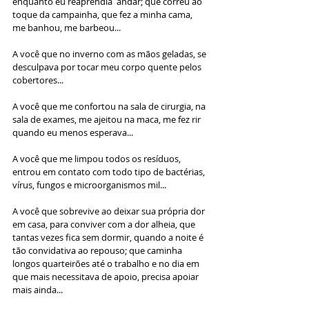
enquanto eu reaprendia  andar; que correu ao 
toque da campainha, que fez a minha cama, 
me banhou, me barbeou...
A você que no inverno com as mãos geladas, se 
desculpava por tocar meu corpo quente pelos 
cobertores...
A você que me confortou na sala de cirurgia, na 
sala de exames, me ajeitou na maca, me fez rir 
quando eu menos esperava...
A você que me limpou todos os resíduos, 
entrou em contato com todo tipo de bactérias, 
vírus, fungos e microorganismos mil...
A você que sobrevive ao deixar sua própria dor 
em casa, para conviver com a dor alheia, que 
tantas vezes fica sem dormir, quando a noite é 
tão convidativa ao repouso; que caminha 
longos quarteirões até o trabalho e no dia em 
que mais necessitava de apoio, precisa apoiar 
mais ainda...