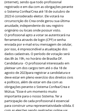
(internet), sendo que todo profissional 
registrado e em dia com as obrigações perante 
o Sistema Confea/Crea até 18 de outubro de 
2023 é considerado eleitor. Ele votará na 
circunscrição do Crea onde gerou sua última 
anuidade, independente do seu registro 
originário ou locais onde possuir visto.
O profissional apto a votar se autenticará na 
ferramenta através de login (CPF) e senha 
enviada por e-mail e/ou mensagem de celular, 
por isso, é imprescindível a atualização dos 
dados cadastrais. O período de votação será 
das 8h às 19h, no horário de Brasília-DF.
Candidatura - O profissional interessado em 
pleitear um dos cargos tem até o dia 18 de 
agosto de 2023para registrar a candidatura e 
deve estar em pleno exercício dos direitos civis 
e políticos, além de estar em dia com as 
obrigações perante o Sistema Confea/Crea e 
Mútua. “Esse é um momento muito 
importante para o nosso Sistema. Ter a 
participação de cada profissional é essencial 
para construir uma representatividade sólida. E 
com as eleições sendo realizadas online vai 