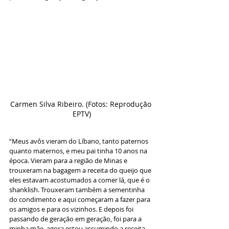
Carmen Silva Ribeiro. (Fotos: Reprodução 
EPTV)
“Meus avôs vieram do Líbano, tanto paternos 
quanto maternos, e meu pai tinha 10 anos na 
época. Vieram para a região de Minas e 
trouxeram na bagagem a receita do queijo que 
eles estavam acostumados a comer lá, que é o 
shanklish. Trouxeram também a sementinha 
do condimento e aqui começaram a fazer para 
os amigos e para os vizinhos. E depois foi 
passando de geração em geração, foi para a 
minha mãe, agora estou assumindo a receita 