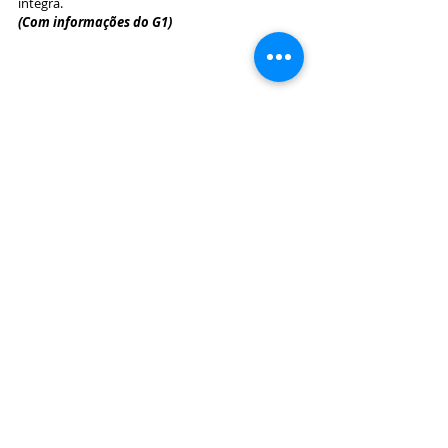
íntegra.
(Com informações do G1)
Destaque
Capa
Posts Relacionados
Ver tudo