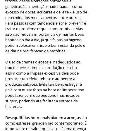
fatores: desde alterações hormonais e 
genéticas à alimentação inadequada – como 
excesso de doces, açúcares e de leite – e uso de 
determinados medicamentos, entre outros. 
Para pessoas com tendência à acne, prevenir e 
tratar o problema requer compromisso. Mas 
isso não reduz a importância de manter bons 
hábitos no dia a dia, já que falhas na higiene 
podem colocar em risco o bem-estar da pele e 
ajudar na proliferação de bactérias. 
O uso de cremes oleosos e inadequados ao 
tipo de pele estimula a produção de sebo, 
assim como a limpeza excessiva dela pode 
provocar um efeito rebote e aumentar a 
produção sebácea. Evite também, esfregar a 
pele com muita força na hora da limpeza: isso 
pode fazer com que pequeno machucados 
surjam, podendo até facilitar a entrada de 
bactérias.
Desequilíbrios hormonais pioram a acne, assim 
como estresse, grande vilão contemporâneo. É 
importante ressaltar que a acne é uma doença 