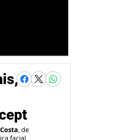
is,
o
ncept
 Costa
, de 
a facial 