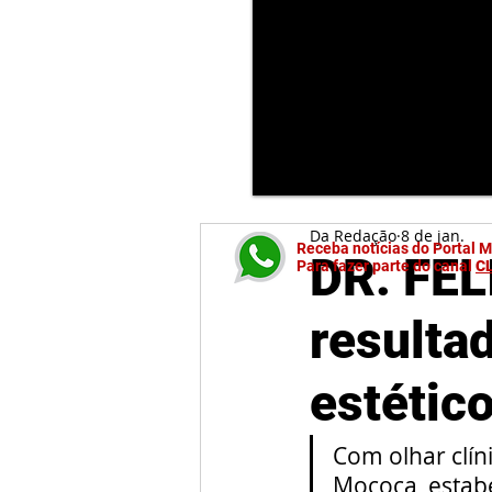
Da Redação
8 de jan.
Receba notícias do Portal 
DR. FEL
Para fazer parte do canal
C
resulta
estétic
Com olhar clín
Mococa, estabe