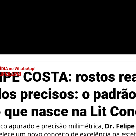
MÍDIA no WhatsApp!
IPE COSTA: rostos rea
LIQUE AQUI
dos precisos: o padrã
o que nasce na Lit Co
ico apurado e precisão milimétrica, 
Dr. Felipe
lece um novo conceito de excelência na estétic