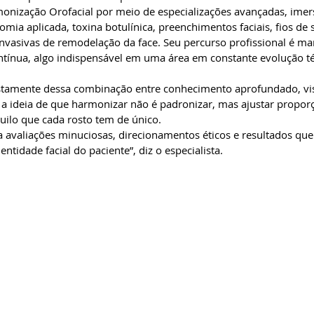
nização Orofacial por meio de especializações avançadas, imers
mia aplicada, toxina botulínica, preenchimentos faciais, fios de 
vasivas de remodelação da face. Seu percurso profissional é ma
contínua, algo indispensável em uma área em constante evolução té
ustamente dessa combinação entre conhecimento aprofundado, vis
 a ideia de que harmonizar não é padronizar, mas ajustar proporçõ
uilo que cada rosto tem de único. 
ica avaliações minuciosas, direcionamentos éticos e resultados qu
ntidade facial do paciente”, diz o especialista.