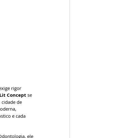
ige rigor 
Lit Concept 
se 
 cidade de 
moderna, 
stico e cada 
dontologia, ele 