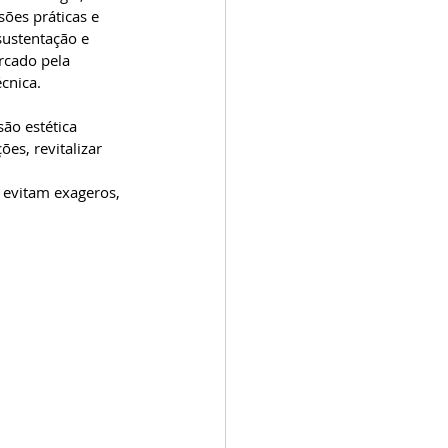
ões práticas e 
sustentação e 
rcado pela 
cnica.
ão estética 
es, revitalizar 
e evitam exageros, 