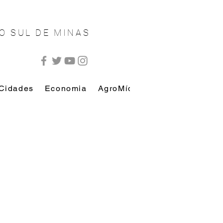
O SUL DE MINAS
Cidades
Economia
AgroMídia
AutoMídia
Esp