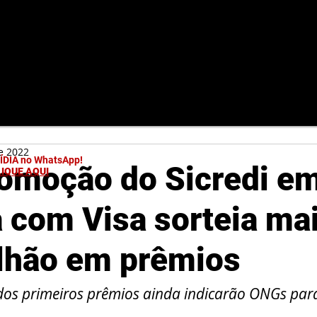
e 2022
MÍDIA no WhatsApp!
omoção do Sicredi e
LIQUE AQUI
a com Visa sorteia ma
lhão em prêmios
os primeiros prêmios ainda indicarão ONGs para