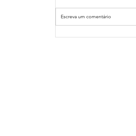
Escreva um comentário
Falecimento de Jussara
Heluany comove familiares,
amigos e a comunidade
guaxupeana