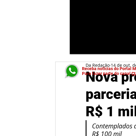
Da Redação
14 de out. d
Receba notícias do Portal 
Nova pr
Para fazer parte do canal
C
parceri
R$ 1 mi
Contemplados d
R$ 100 mil