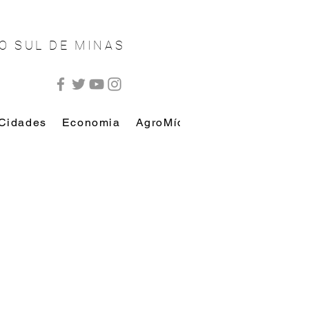
O SUL DE MINAS
Cidades
Economia
AgroMídia
AutoMídia
Esp