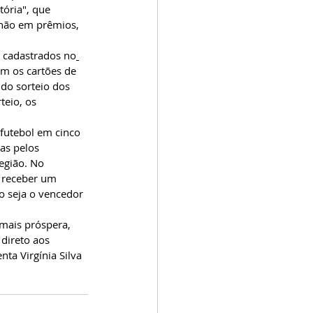
ória", que 
lhão em prêmios, 
m cadastrados no
m os cartões de 
do sorteio dos 
eio, os 
utebol em cinco 
as pelos 
egião. No 
 receber um 
so seja o vencedor 
mais próspera, 
direto aos 
ta Virgínia Silva 