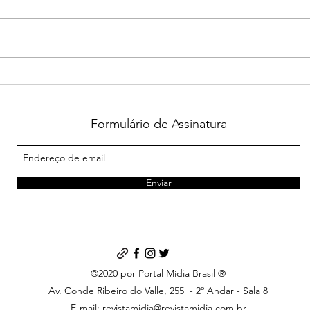
João Rock reúne 65 mil
Marc
pessoas e reafirma Ribeirão
tran
Preto como sede do maior
corr
festival do interior do Brasil
Ribe
Formulário de Assinatura
Enviar
©2020 por Portal Mídia Brasil ®
Av. Conde Ribeiro do Valle, 255
- 2º Andar - Sala 8
E-mail:
revistamidia@revistamidia.com.br