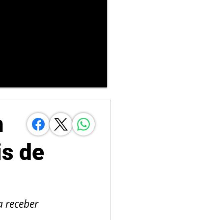
m
is de
 receber 