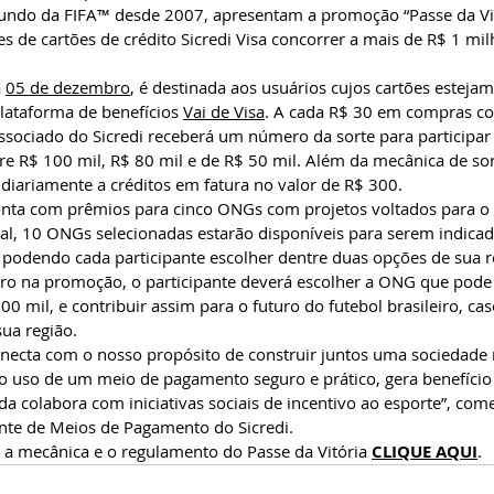
undo da FIFA™ desde 2007, apresentam a promoção “Passe da Vit
es de cartões de crédito Sicredi Visa concorrer a mais de R$ 1 mi
 
05 de dezembro
, é destinada aos usuários cujos cartões esteja
plataforma de benefícios 
Vai de Visa
. A cada R$ 30 em compras co
associado do Sicredi receberá um número da sorte para participar 
e R$ 100 mil, R$ 80 mil e de R$ 50 mil. Além da mecânica de sort
diariamente a créditos em fatura no valor de R$ 300.
a com prêmios para cinco ONGs com projetos voltados para o f
otal, 10 ONGs selecionadas estarão disponíveis para serem indicad
podendo cada participante escolher dentre duas opções de sua r
o na promoção, o participante deverá escolher a ONG que pode
0 mil, e contribuir assim para o futuro do futebol brasileiro, ca
ua região.
necta com o nosso propósito de construir juntos uma sociedade 
 o uso de um meio de pagamento seguro e prático, gera benefício 
a colabora com iniciativas sociais de incentivo ao esporte”, comen
nte de Meios de Pagamento do Sicredi.
a mecânica e o regulamento do Passe da Vitória 
CLIQUE AQUI
.