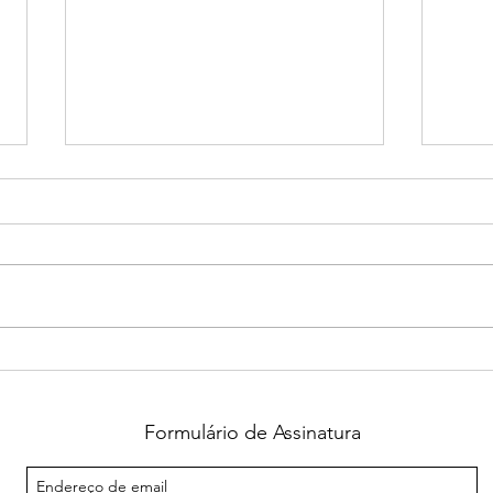
Falecimento de Jussara
João
Heluany comove familiares,
pess
amigos e a comunidade
Pret
guaxupeana
festi
Formulário de Assinatura