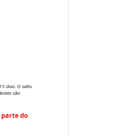
5 dias. O salto 
destes são 
 parte do 