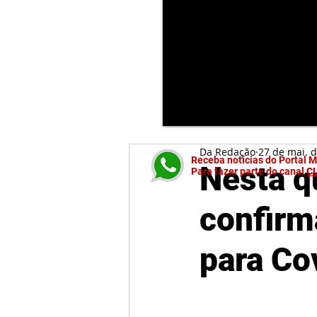
Da Redação
27 de mai. 
Receba notícias do Portal 
Nesta q
Para fazer parte do canal
C
confirm
para Co