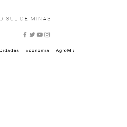
O SUL DE MINAS
Cidades
Economia
AgroMídia
AutoMídia
Esp