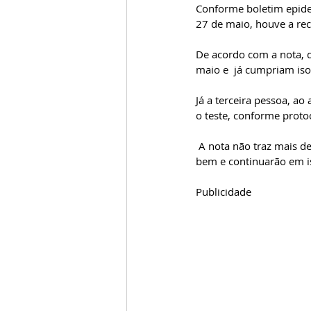
Conforme boletim epide
27 de maio, houve a rec
De acordo com a nota, d
maio e  já cumpriam iso
Já a terceira pessoa, a
o teste, conforme proto
 A nota não traz mais detalhes, sobretudo, sobre o histórico desses pacientes. Informa que todos passam 
bem e continuarão em i
Publicidade