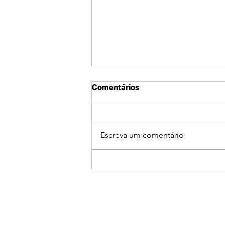
Comentários
Escreva um comentário
Ciclone bomba coloca
Guaxupé e o Sul de Minas em
alerta para ventos fortes,
chuva e queda de
temperatura