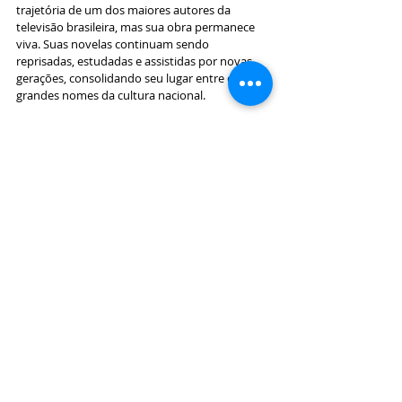
trajetória de um dos maiores autores da 
televisão brasileira, mas sua obra permanece 
viva. Suas novelas continuam sendo 
reprisadas, estudadas e assistidas por novas 
gerações, consolidando seu lugar entre os 
grandes nomes da cultura nacional.
Em Guaxupé, seu legado possui um significado 
ainda mais especial. Foi seu olhar sensível que 
transformou uma fazenda do município em 
cenário de um clássico da televisão e levou as 
paisagens da cidade para o Brasil e para o 
exterior.
Benedito Ruy Barbosa ajudou a eternizar 
Guaxupé na memória afetiva de milhões de 
telespectadores. Seu nome passa a fazer parte, 
de forma definitiva, da história cultural do 
município e da televisão brasileira.
Destaque
Notícias