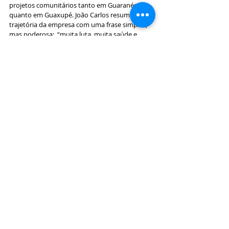
projetos comunitários tanto em Guaranésia 
quanto em Guaxupé. João Carlos resumiu a 
trajetória da empresa com uma frase simples, 
mas poderosa:  “muita luta, muita saúde e 
muito respeito ao cliente”. Esses valores, 
transmitidos de geração em geração, 
continuam guiando a empresa rumo ao futuro 
e aos 100 anos de história.
Notícias
Posts Relacionados
Ver tudo