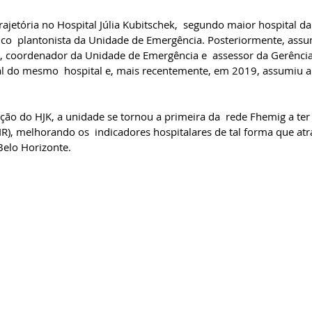
trajetória no Hospital Júlia Kubitschek,  segundo maior hospital d
co  plantonista da Unidade de Emergência. Posteriormente, assum
 coordenador da Unidade de Emergência e  assessor da Gerência 
l do mesmo  hospital e, mais recentemente, em 2019, assumiu a 
ção do HJK, a unidade se tornou a primeira da  rede Fhemig a te
IR), melhorando os  indicadores hospitalares de tal forma que atr
Belo Horizonte.