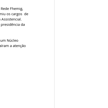
a Rede Fhemig, 
iu os cargos  de 
Assistencial. 
presidência da 
r um Núcleo 
aíram a atenção 