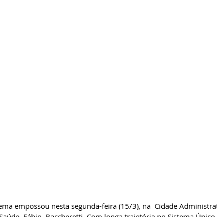
a empossou nesta segunda-feira (15/3), na  Cidade Administrat
Saúde, Fábio  Baccheretti. Com longa trajetória no Sistema Único 