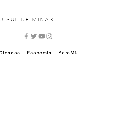
O SUL DE MINAS
Cidades
Economia
AgroMídia
AutoMídia
Esp