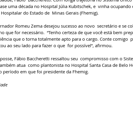
uase uma década no Hospital Júlia Kubitschek, e  vinha ocupando 
Hospitalar do Estado de  Minas Gerais (Fhemig).
ernador Romeu Zema desejou sucesso ao novo  secretário e se co
no que for necessário.  “Tenho certeza de que você está bem pre
riência que o torna totalmente apto para o cargo. Conte comigo  p
ou ao seu lado para fazer o que  for possível”, afirmou.
posse, Fábio Baccheretti ressaltou seu  compromisso com o Sist
ambém atua  como plantonista no Hospital Santa Casa de Belo Ho
período em que foi presidente da Fhemig.
dade