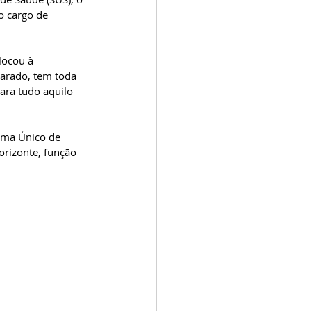
o cargo de 
locou à 
parado, tem toda 
ara tudo aquilo 
ema Único de 
rizonte, função 