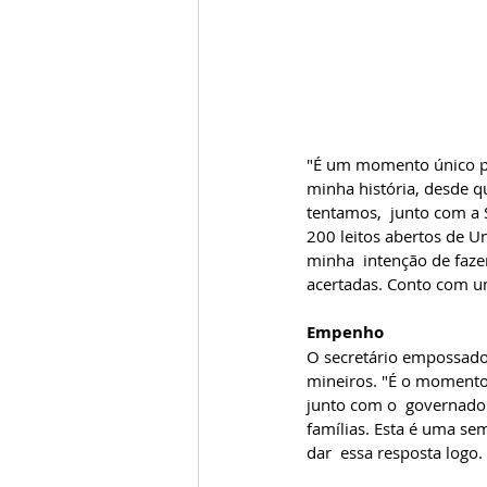
"É um momento único par
minha história, desde 
tentamos,  junto com a 
200 leitos abertos de Un
minha  intenção de faz
acertadas. Conto com um
Empenho
O secretário empossado
mineiros. "É o momento m
junto com o  governador
famílias. Esta é uma se
dar  essa resposta logo