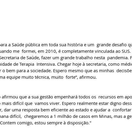
a a Saúde pública em toda sua história e um  grande desafio qu
quando me  formei, em 2010, é completamente vinculada ao SUS.
Secretaria de Saúde, fazer um grande trabalho nesta  pandemia.
idade de Terapia  Intensiva. Chegar hoje à secretaria, como médic
er o bem para a sociedade. Espero mesmo que as minhas  decisõe
a equipe muito técnica, muito  forte”, afirmou.
 afirmou que a sua gestão empenhará todos os  recursos em apo
ais difícil que  vamos viver. Espero realmente estar digno dessa
, dar uma resposta bem eficiente ao estado e ajudar a  confortar
mana difícil,  chegaremos a 1 milhão de casos em Minas, mas a ge
. Contem comigo, estou sempre à disposição."