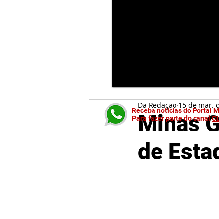
Da Redação
15 de mar. 
Receba notícias do Portal 
Minas G
Para fazer parte do canal
C
de Esta