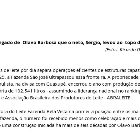
egado de  Olavo Barbosa que o neto, Sérgio, levou ao  topo d
(Fotos: Ricardo D
s de leite por dia separa operações eficientes de estruturas capaz
25, a Fazenda São José ultrapassou essa fronteira. A propriedade,
 paulista, na divisa com Guaxupé, encerrou o ano com produção de
diária de 102.541 litros - assumindo a liderança nacional no ranki
 e Associação Brasileira dos Produtores de Leite - ABRALEITE. 
tora do Leite Fazenda Bela Vista na primeira posição entre os ma
a fazenda, o número foi recebido menos como celebração e mais 
 uma construção iniciada há mais de seis décadas por Olavo Barb