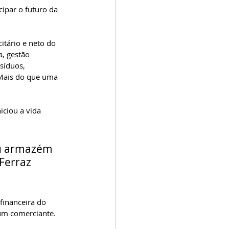
cipar o futuro da 
itário e neto do 
, gestão 
síduos, 
 Mais do que uma 
iciou a vida 
ou armazém 
Ferraz 
financeira do 
um comerciante. 