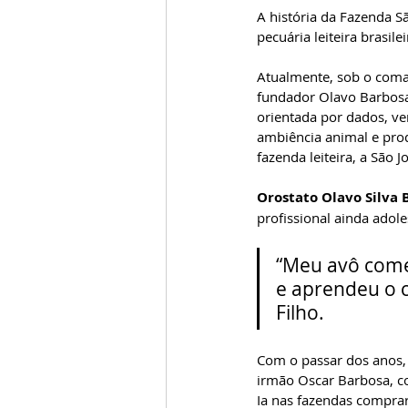
A história da Fazenda Sã
pecuária leiteira brasi
Atualmente, sob o coman
fundador Olavo Barbosa
orientada por dados, ver
ambiência animal e prod
fazenda leiteira, a São 
Orostato Olavo Silva 
profissional ainda ado
“Meu avô come
e aprendeu o c
Filho.
Com o passar dos anos,
irmão Oscar Barbosa, c
Ia nas fazendas comprar