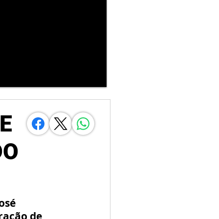
DE
DO
osé 
ração de 