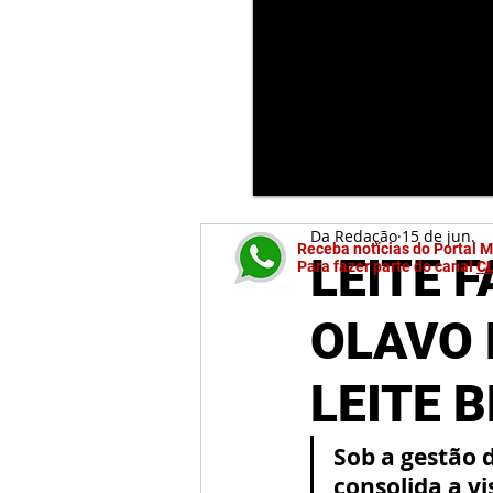
Da Redação
15 de jun.
Receba notícias do Portal 
LEITE 
Para fazer parte do canal
C
OLAVO 
LEITE 
Sob a gestão d
consolida a v