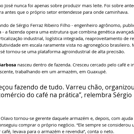
o José nunca foi apenas sobre produzir mais leite. Foi sobre ante
leira antes que o próprio setor entendesse para onde caminhava.
do de Sérgio Ferraz Ribeiro Filho - engenheiro agrônomo, public
 - a fazenda opera uma estrutura que combina genética avançada
ticalização industrial, logística integrada, reaproveitamento de re
utividade em escala raramente vista no agronegócio brasileiro.
José tornou-se uma plataforma agroindustrial de alta precisão.
Barbosa 
nasceu dentro de fazenda. Cresceu cercado pelo café e in
lescente, trabalhando em um armazém, em Guaxupé. 
çou fazendo de tudo. Varreu chão, organiz
omércio do café na prática”, relembra Sérgio 
 Olavo tornou-se gerente daquele armazém e, depois, com ajuda 
onseguiu comprar o próprio negócio. “Ele sempre se considerou 
 café, levava para o armazém e revendia”, conta o neto.