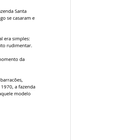
azenda Santa 
ogo se casaram e 
l era simples: 
ito rudimentar. 
 momento da 
barracões, 
 1970, a fazenda 
aquele modelo 