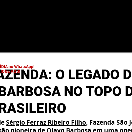
MÍDIA no WhatsApp!
FAZENDA: O LEGADO 
LIQUE AQUI
BARBOSA NO TOPO 
BRASILEIRO
e 
Sérgio Ferraz Ribeiro Filho
, Fazenda São J
isão pioneira de Olavo Barbosa em uma ope