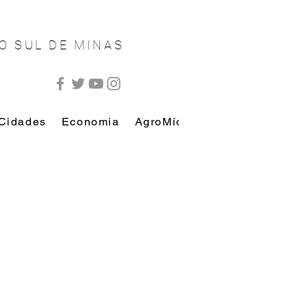
O SUL DE MINAS
Cidades
Economia
AgroMídia
AutoMídia
Esp