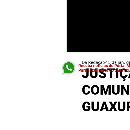
Da Redação
15 de jan. d
Receba notícias do Portal 
JUSTIÇ
Para fazer parte do canal
C
COMUNI
GUAXU