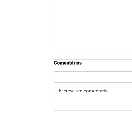
Comentários
Escreva um comentário
Ciclone bomba coloca
Guaxupé e o Sul de Minas em
alerta para ventos fortes,
chuva e queda de