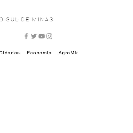
O SUL DE MINAS
Cidades
Economia
AgroMídia
AutoMídia
Esp