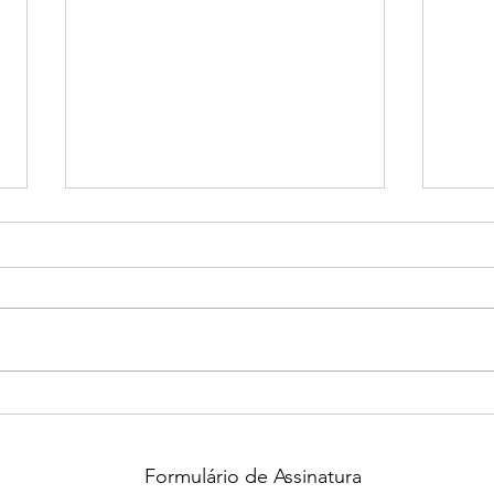
Falecimento de Jussara
João
Heluany comove familiares,
pess
amigos e a comunidade
Pret
guaxupeana
festi
Formulário de Assinatura