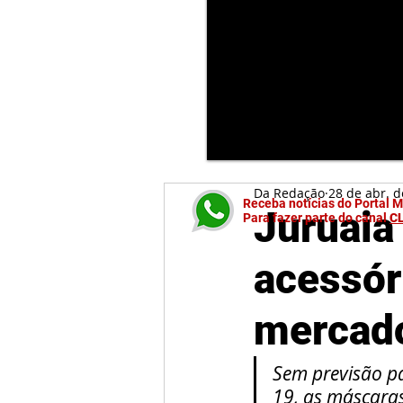
Da Redação
28 de abr. 
Receba notícias do Portal 
Juruaia
Para fazer parte do canal
C
acessór
mercado
Sem previsão pa
19, as máscara