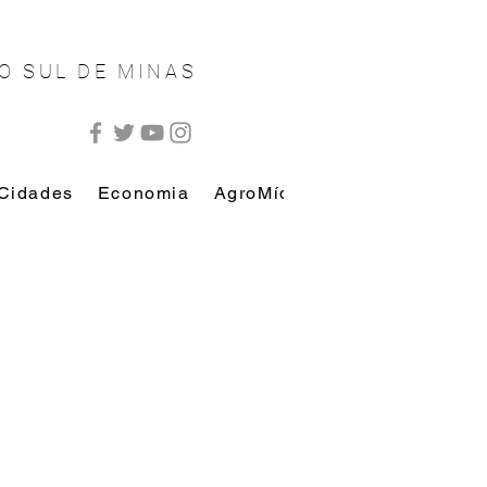
O SUL DE MINAS
Cidades
Economia
AgroMídia
AutoMídia
Esp