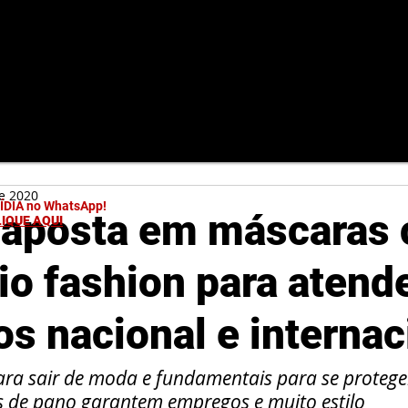
de 2020
MÍDIA no WhatsApp!
 aposta em máscaras
LIQUE AQUI
io fashion para atend
s nacional e internac
ra sair de moda e fundamentais para se protege
s de pano garantem empregos e muito estilo