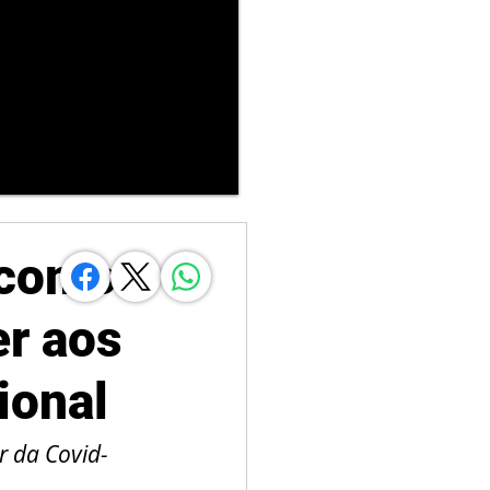
 como
er aos
ional
r da Covid-