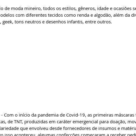
 de moda mineiro, todos os estilos, gêneros, idade e ocasiões s
odelos com diferentes tecidos como renda e algodão, além da di
, geek, tons neutros e desenhos infantis, entre outros.
- Com o início da pandemia de Covid-19, as primeiras máscaras 
gicas, de TNT, produzidas em caráter emergencial para doação, 
idariedade que envolveu desde fornecedores de insumos e matéria
ogo isso aconteceu, algumas confecções começaram a receber ped