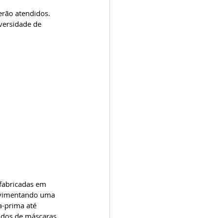
erão atendidos. 
versidade de 
fabricadas em 
movimentando uma 
-prima até 
idos de máscaras 