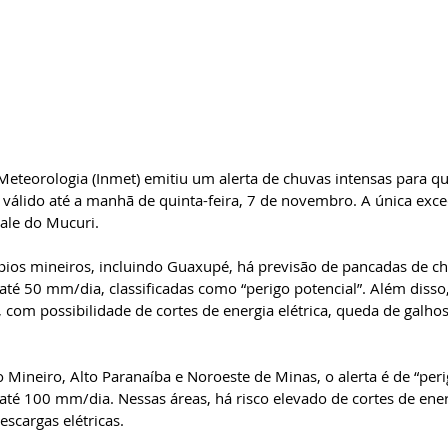
 Meteorologia (Inmet) emitiu um alerta de chuvas intensas para q
 válido até a manhã de quinta-feira, 7 de novembro. A única exce
ale do Mucuri.
ios mineiros, incluindo Guaxupé, há previsão de pancadas de ch
té 50 mm/dia, classificadas como “perigo potencial”. Além disso
 com possibilidade de cortes de energia elétrica, queda de galhos
o Mineiro, Alto Paranaíba e Noroeste de Minas, o alerta é de “per
té 100 mm/dia. Nessas áreas, há risco elevado de cortes de ener
scargas elétricas.