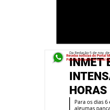
Da Redação
5 de nov. de
Receba notícias do Portal 
INMET 
Para fazer parte do canal
C
INTENS
HORAS
Para os dias 6
algumas panca