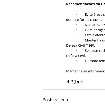
Recomendações da Def
	•	Evite áreas sujeitas a inundações e não trafegue em vias alagadas ou próximas a córregos 
durante fortes chuvas.
	•	Não atrav
	•	Evite abri
	•	Esteja ate
	•	Mantenha distância de cabos elétricos rompidos e informe imediatamente a CEMIG (116) ou a 
Defesa Civil (199).
	•	Se notar rachaduras em paredes ou surgimento de fendas e depressões no terreno, avise a 
Defesa Civil.
	•	Durante t
Mantenha-se informado e
Posts recentes