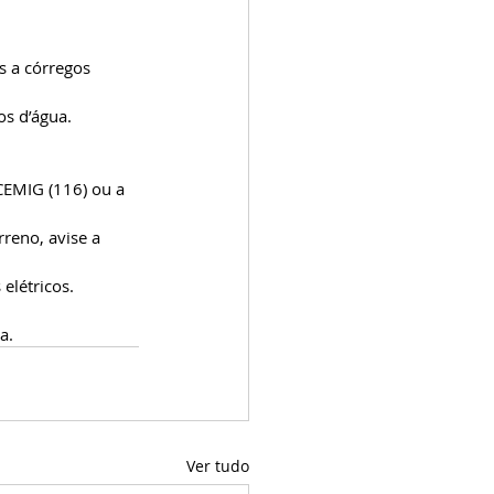
os d’água.
elétricos.
a.
Ver tudo