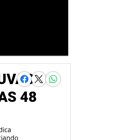
HUVAS
AS 48
dica 
riando 