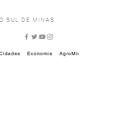
O SUL DE MINAS
Cidades
Economia
AgroMídia
AutoMídia
Esp