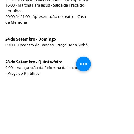
16:00 - Marcha Para Jesus - Saída da Praça do 
Pontilhão
20:00 às 21:00 - Apresentação de teatro - Casa 
da Memória
24 de Setembro - Domingo
09:00 - Encontro de Bandas - Praça Dona Sinhá 
28 de Setembro - Quinta-feira
9:00 - Inauguração da Reforrma da Locomotiva 
- Praça do Pintilhão 
13:00 - Inauguração do PSF Rural Gilmar 
Machado Matos
15:00 Inauguração da Ampliação do CEMEI
29 de Setembro - Quinta-feira
FUPEC CONECTA - Centro Cultural
1º de Outubro - Domingo
09:00 - Procissão dos Caminhoneiros - Saída 