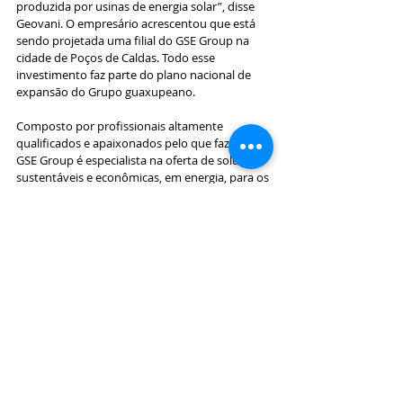
produzida por usinas de energia solar”, disse 
Geovani. O empresário acrescentou que está 
sendo projetada uma filial do GSE Group na 
cidade de Poços de Caldas. Todo esse 
investimento faz parte do plano nacional de 
expansão do Grupo guaxupeano.
Composto por profissionais altamente 
qualificados e apaixonados pelo que fazem, o 
GSE Group é especialista na oferta de soluções 
sustentáveis e econômicas, em energia, para os 
segmentos comercial, industrial e agrícola.
ONDE ENCONTRAR
A estação de recarga da Eletromotion, do GSE 
Group, pode ser encontrada no showroom da 
Hypersolar, localizado à rua
 José Augusto 
Ribeiro do Vale, 735.
Notícias