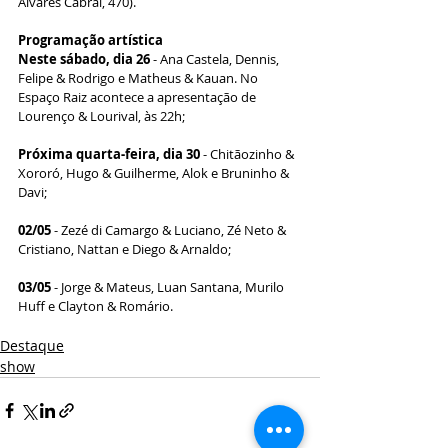
Álvares Cabral, 470). 
Programação artística
Neste sábado, dia 26
 - Ana Castela, Dennis, 
Felipe & Rodrigo e Matheus & Kauan. No 
Espaço Raiz acontece a apresentação de 
Lourenço & Lourival, às 22h;
Próxima quarta-feira, dia 30
 - Chitãozinho & 
Xororó, Hugo & Guilherme, Alok e Bruninho & 
Davi;
02/05
 - Zezé di Camargo & Luciano, Zé Neto & 
Cristiano, Nattan e Diego & Arnaldo;
03/05
 - Jorge & Mateus, Luan Santana, Murilo 
Huff e Clayton & Romário.
Destaque
show