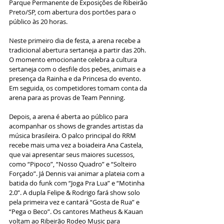
Parque Permanente de Exposições de Ribeirão 
Preto/SP, com abertura dos portões para o 
público às 20 horas.
Neste primeiro dia de festa, a arena recebe a 
tradicional abertura sertaneja a partir das 20h. 
O momento emocionante celebra a cultura 
sertaneja com o desfile dos peões, animais e a 
presença da Rainha e da Princesa do evento. 
Em seguida, os competidores tomam conta da 
arena para as provas de Team Penning.
Depois, a arena é aberta ao público para 
acompanhar os shows de grandes artistas da 
música brasileira. O palco principal do RRM 
recebe mais uma vez a boiadeira Ana Castela, 
que vai apresentar seus maiores sucessos, 
como “Pipoco”, “Nosso Quadro” e “Solteiro 
Forçado”. Já Dennis vai animar a plateia com a 
batida do funk com “Joga Pra Lua” e “Motinha 
2.0”. A dupla Felipe & Rodrigo fará show solo 
pela primeira vez e cantará “Gosta de Rua” e 
“Pega o Beco”. Os cantores Matheus & Kauan 
voltam ao Ribeirão Rodeo Music para 