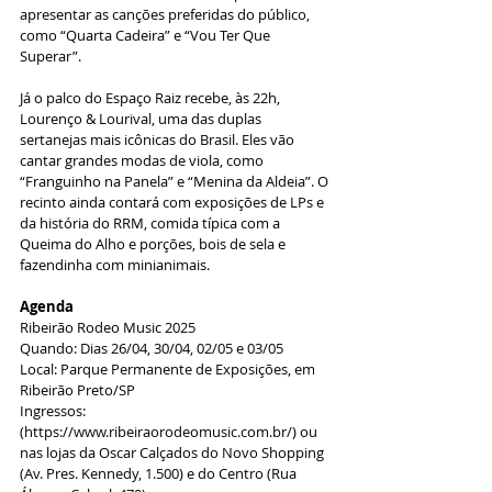
apresentar as canções preferidas do público, 
como “Quarta Cadeira” e “Vou Ter Que 
Superar”.
Já o palco do Espaço Raiz recebe, às 22h, 
Lourenço & Lourival, uma das duplas 
sertanejas mais icônicas do Brasil. Eles vão 
cantar grandes modas de viola, como 
“Franguinho na Panela” e “Menina da Aldeia”. O 
recinto ainda contará com exposições de LPs e 
da história do RRM, comida típica com a 
Queima do Alho e porções, bois de sela e 
fazendinha com minianimais.
Agenda
Ribeirão Rodeo Music 2025
Quando: Dias 26/04, 30/04, 02/05 e 03/05
Local: Parque Permanente de Exposições, em 
Ribeirão Preto/SP
Ingressos:  
(https://www.ribeiraorodeomusic.com.br/) ou 
nas lojas da Oscar Calçados do Novo Shopping 
(Av. Pres. Kennedy, 1.500) e do Centro (Rua 