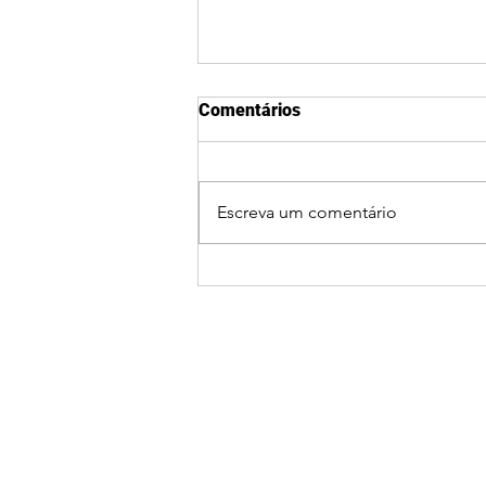
Comentários
Escreva um comentário
Ciclone bomba coloca
Guaxupé e o Sul de Minas em
alerta para ventos fortes,
chuva e queda de
temperatura