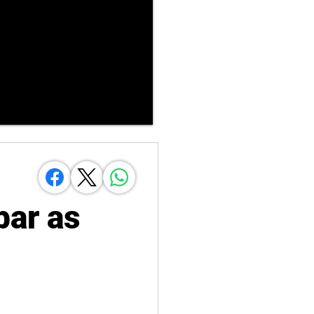
:
bar as