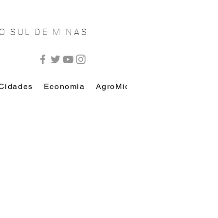
O SUL DE MINAS
Cidades
Economia
AgroMídia
AutoMídia
Esp