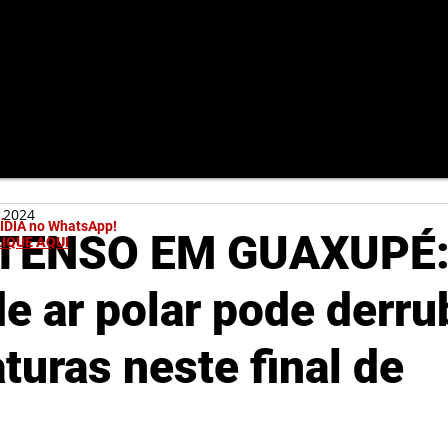
e 2024
MÍDIA no WhatsApp!
NTENSO EM GUAXUPÉ
LIQUE AQUI
e ar polar pode derru
turas neste final de