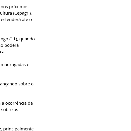
 nos próximos 
ltura (Cepagri), 
e estenderá até o 
ingo (11), quando 
ão poderá 
ca.
s madrugadas e 
avançando sobre o 
 a ocorrência de 
 sobre as 
, principalmente 