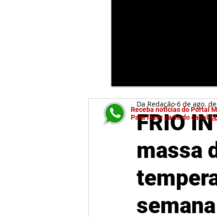
Da Redação
6 de ago. d
Receba notícias do Portal 
FRIO I
Para fazer parte do canal
C
massa d
tempera
semana