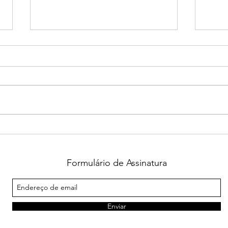
Falecimento de Jussara
João
Heluany comove familiares,
pess
amigos e a comunidade
Pret
guaxupeana
festi
Formulário de Assinatura
Enviar