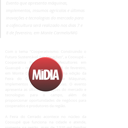
Evento que apresenta máquinas, 
implementos, insumos agrícolas e últimas 
inovações e tecnologias do mercado para 
a cafeicultura será realizado nos dias 7 e 
8 de fevereiro, em Monte Carmelo/MG
Com o tema “Cooperativismo: Construindo o 
Futuro Sustentável das Gerações”, a Cooxupé – 
Cooperativa Regional de Cafeicultores em 
Guaxupé – realiza, nos dias 7 e 8 de fevereiro, 
em Monte Carmelo/MG, mais uma edição da 
Feira do Cerrado – Feira de Máquinas, 
Implementos e Insumos Agrícolas. O evento 
apresenta as últimas inovações do mercado e 
tecnologias para o campo, além de 
proporcionar oportunidades de negócios para 
cooperados e produtores da região.
A Feira do Cerrado acontece no núcleo da 
Cooxupé que funciona na cidade e atende, 
somente na região, mais de 2.510 mil famílias 