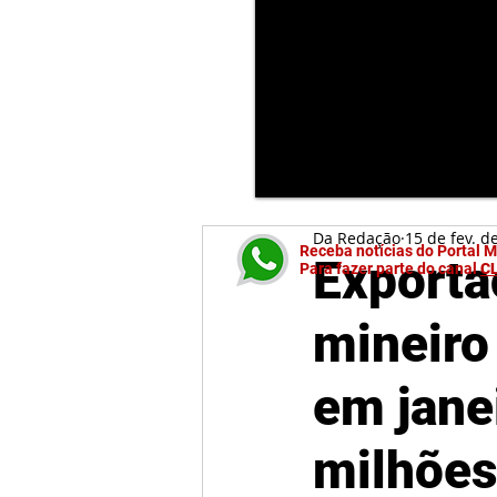
Da Redação
15 de fev. d
Receba notícias do Portal 
Exporta
Para fazer parte do canal
C
mineir
em jane
milhõe