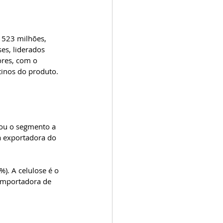
 523 milhões, 
es, liderados 
res, com o 
inos do produto.  
vou o segmento a 
a exportadora do 
. A celulose é o 
importadora de 