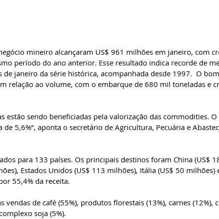
negócio mineiro alcançaram US$ 961 milhões em janeiro, com cr
o período do ano anterior. Esse resultado indica recorde de me
 de janeiro da série histórica, acompanhada desde 1997.  O bom
em relação ao volume, com o embarque de 680 mil toneladas e c
s estão sendo beneficiadas pela valorização das commodities. O
 de 5,6%”, aponta o secretário de Agricultura, Pecuária e Abaste
dos para 133 países. Os principais destinos foram China (US$ 18
es), Estados Unidos (US$ 113 milhões), Itália (US$ 50 milhões) 
or 55,4% da receita.  
as vendas de café (55%), produtos florestais (13%), carnes (12%),
complexo soja (5%).  