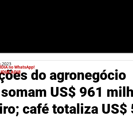
e 2023
MÍDIA no WhatsApp!
ções do agronegócio
LIQUE AQUI
o somam US$ 961 mil
iro; café totaliza US$
s