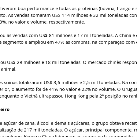
to. As vendas somaram US$ 114 milhões e 32 mil toneladas come
%, no valor e volume, respectivamente.   
rou as vendas com US$ 81 milhões e 17 mil toneladas. A China é o
se segmento e ampliou em 47% as compras, na comparação com o
izou US$ 29 milhões e 18 mil toneladas. O mercado chinês respo
animal.   
s suínas totalizaram US$ 3,6 milhões e 2,5 mil toneladas. Na c
ior, o aumento foi de 41% no valor e 22% no volume. O Urugua
enquanto o Vietnã ultrapassou Hong Kong pela 2ª posição no rank
iro  
açúcar de cana, álcool e demais açúcares, o grupo obteve recei
lização de 217 mil toneladas. O açúcar, principal componente, 
no volume. Iêmen e China lideraram as compras da commodity.  