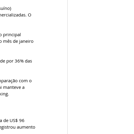
rcializadas. O 
 principal 
 mês de janeiro 
nde por 36% das 
omparação com o 
i manteve a 
ing.  
ta de US$ 96 
registrou aumento 