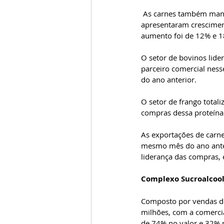
 As carnes também mantiveram boa performance e todas as proteínas (bovina, frango e suíno) 
apresentaram crescimen
aumento foi de 12% e 18
O setor de bovinos lide
parceiro comercial nes
do ano anterior.  
O setor de frango total
compras dessa proteína 
As exportações de carne
mesmo mês do ano anter
liderança das compras, 
Complexo Sucroalcoole
Composto por vendas de 
milhões, com a comercia
de 74% no valor e 32% 