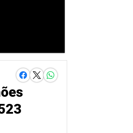
hões
 523