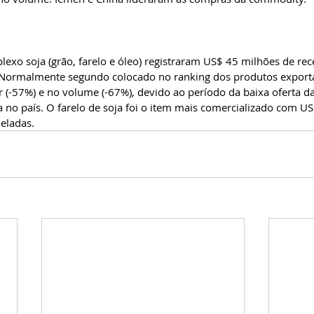
exo soja (grão, farelo e óleo) registraram US$ 45 milhões de rece
Normalmente segundo colocado no ranking dos produtos exporta
r (-57%) e no volume (-67%), devido ao período da baixa oferta da
ta no país. O farelo de soja foi o item mais comercializado com U
ladas.  