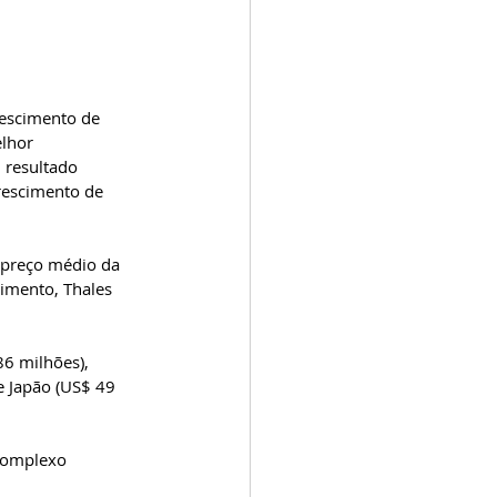
escimento de 
lhor 
 resultado 
rescimento de 
 preço médio da 
cimento, Thales 
6 milhões), 
e Japão (US$ 49 
 complexo 