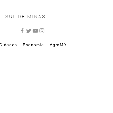
O SUL DE MINAS
Cidades
Economia
AgroMídia
AutoMídia
Esp