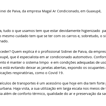
dinei de Paiva, da empresa Magal Ar Condicionado, em Guaxupé,
 tudo o que usamos tem que estar devidamente higienizado  par
o mesmo cuidado tem que se ter com os carros e, sobretudo, o s
onado.
der? Quem explica é o profissional Sidinei de Paiva, da empres
xupé, que é especialista em ar condicionado automotivo. Conform
to é manter o sistema limpo  e em condições adequadas de uso
s está evitando deixar as janelas abertas, expondo os ocupantes 
icações respiratórias, como o Covid 19.
ículos de transportes é um acessório que hoje em dia tem forte
rbana. Haja vista, a sua utilização em larga escala nos meios de 
cia além de conforto térmico, qualidade do ar e preservação da s