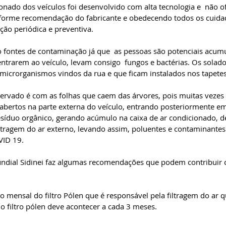
onado dos veículos foi desenvolvido com alta tecnologia e  não of
nforme recomendação do fabricante e obedecendo todos os cuidad
ão periódica e preventiva.
 fontes de contaminação já que  as pessoas são potenciais acum
ntrarem ao veículo, levam consigo  fungos e bactérias. Os solado
icrorganismos vindos da rua e que ficam instalados nos tapetes
servado é com as folhas que caem das árvores, pois muitas veze
abertos na parte externa do veículo, entrando posteriormente e
síduo orgânico, gerando acúmulo na caixa de ar condicionado, d
tragem do ar externo, levando assim, poluentes e contaminantes 
VID 19.
undial Sidinei faz algumas recomendações que podem contribuir
ão mensal do filtro Pólen que é responsável pela filtragem do ar q
do filtro pólen deve acontecer a cada 3 meses.