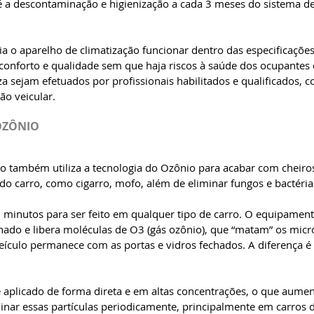
 a descontaminação e higienização a cada 3 meses do sistema de
a o aparelho de climatização funcionar dentro das especificaçõe
onforto e qualidade sem que haja riscos à saúde dos ocupantes e
 sejam efetuados por profissionais habilitados e qualificados, 
ão veicular. 
OZÔNIO
o também utiliza a tecnologia do Ozônio para acabar com cheiro
o carro, como cigarro, mofo, além de eliminar fungos e bactérias
minutos para ser feito em qualquer tipo de carro. O equipamento
nado e libera moléculas de O3 (gás ozônio), que “matam” os micr
eículo permanece com as portas e vidros fechados. A diferença é 
é aplicado de forma direta e em altas concentrações, o que aument
inar essas partículas periodicamente, principalmente em carros d