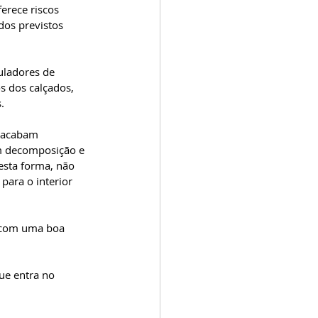
erece riscos 
os previstos 
uladores de 
s dos calçados, 
.
s acabam 
m decomposição e 
esta forma, não 
para o interior 
 com uma boa 
ue entra no 