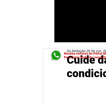
Da Redação
26 de jun. d
Receba notícias do Portal 
Cuide d
Para fazer parte do canal
C
condici