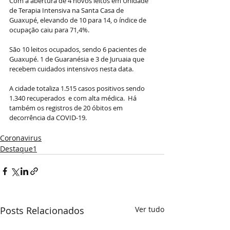
Com a abertura de 4 novos leitos em Unidade 
de Terapia Intensiva na Santa Casa de 
Guaxupé, elevando de 10 para 14, o índice de 
ocupação caiu para 71,4%. 
São 10 leitos ocupados, sendo 6 pacientes de 
Guaxupé. 1 de Guaranésia e 3 de Juruaia que 
recebem cuidados intensivos nesta data. 
A cidade totaliza 1.515 casos positivos sendo 
1.340 recuperados  e com alta médica.  Há 
também os registros de 20 óbitos em 
decorrência da COVID-19.
Coronavirus
Destaque1
Posts Relacionados
Ver tudo