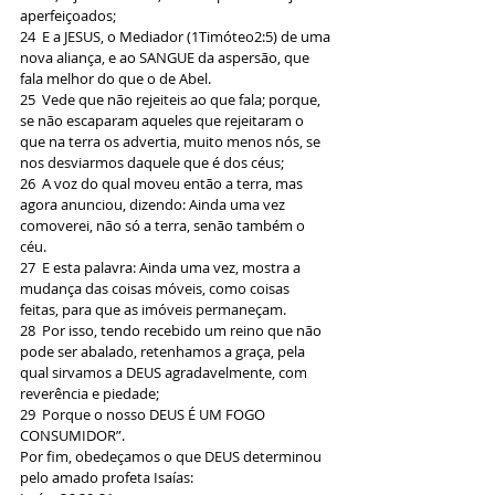
aperfeiçoados;
24  E a JESUS, o Mediador (1Timóteo2:5) de uma 
nova aliança, e ao SANGUE da aspersão, que 
fala melhor do que o de Abel.
25  Vede que não rejeiteis ao que fala; porque, 
se não escaparam aqueles que rejeitaram o 
que na terra os advertia, muito menos nós, se 
nos desviarmos daquele que é dos céus;
26  A voz do qual moveu então a terra, mas 
agora anunciou, dizendo: Ainda uma vez 
comoverei, não só a terra, senão também o 
céu.
27  E esta palavra: Ainda uma vez, mostra a 
mudança das coisas móveis, como coisas 
feitas, para que as imóveis permaneçam.
28  Por isso, tendo recebido um reino que não 
pode ser abalado, retenhamos a graça, pela 
qual sirvamos a DEUS agradavelmente, com 
reverência e piedade;
29  Porque o nosso DEUS É UM FOGO 
CONSUMIDOR”.
Por fim, obedeçamos o que DEUS determinou 
pelo amado profeta Isaías: