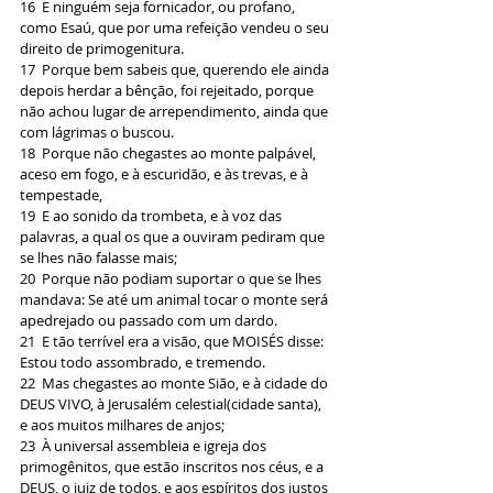
16  E ninguém seja fornicador, ou profano, 
como Esaú, que por uma refeição vendeu o seu 
direito de primogenitura.
17  Porque bem sabeis que, querendo ele ainda 
depois herdar a bênção, foi rejeitado, porque 
não achou lugar de arrependimento, ainda que 
com lágrimas o buscou.
18  Porque não chegastes ao monte palpável, 
aceso em fogo, e à escuridão, e às trevas, e à 
tempestade,
19  E ao sonido da trombeta, e à voz das 
palavras, a qual os que a ouviram pediram que 
se lhes não falasse mais;
20  Porque não podiam suportar o que se lhes 
mandava: Se até um animal tocar o monte será 
apedrejado ou passado com um dardo.
21  E tão terrível era a visão, que MOISÉS disse: 
Estou todo assombrado, e tremendo.
22  Mas chegastes ao monte Sião, e à cidade do 
DEUS VIVO, à Jeru­salém celestial(cidade santa), 
e aos muitos milhares de anjos;
23  À universal assembleia e igreja dos 
primogênitos, que estão inscritos nos céus, e a 
DEUS, o juiz de todos, e aos espíritos dos justos 