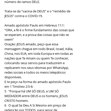
número de ramos DELE.
Trata-se da “vacina de DEUS” e o “remédio de 
JESUS” contra o COVID-19.
Amado apóstolo Paulo em Hebreus 11:1:
“ORA, a fé é o firme fundamento das coisas que 
se esperam, e a prova das coisas que não se 
veem”
Oração: JESUS amado, peço que essa 
mensagem chegue em todo Brasil, Israel, Itália, 
China, nos EUA, em toda Europa e em todas as 
nações que Te Amam ou quem Te conhecer, 
colocando seus servos para traduzirem e 
replicarem nos seus idiomas por WhatsApp, 
redes sociais e todos os meios telepáticos 
disponíveis.
E te peço na forma do amado apóstolo Paulo 
em 1 Timóteo 2:5-6:
5   “Porque há UM SÓ DEUS, e UM SÓ 
MEDIADOR entre DEUS e os homens, JESUS 
CRISTO homem.
6   O qual Se Deu A Si Mesmo em preço de 
redenção por TODOS, para servir de 