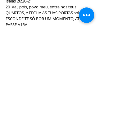
Isaías 26:20-21
20  Vai, pois, povo meu, entra nos teus 
QUARTOS, e FECHA AS TUAS PORTAS sobre ti; 
ESCONDE-TE SÓ POR UM MOMENTO, ATÉ QUE 
PASSE A IRA
21  Porque eis que o SENHOR sairá do Seu 
lugar, para CASTIGAR os moradores da terra, 
por causa da sua iniquidade, e a terra 
descobrirá o seu sangue, e não encobrirá mais 
os seu mortos”(serão cremados).
Joel 2:30-32
30  E mostrarei prodígios no céu, e na terra, 
SANGUE e FOGO, e COLUNAS DE FUMAÇA.
31  O sol se converterá em trevas, e a lua em 
sangue, ANTES que venha o grande e terrível 
dia do SENHOR(que será após a vinda do 
antiCristo -2Tess2).
32  E há de ser que TODO aquele que INVOCAR 
o nome do SENHOR será SALVO; porque no 
monte Sião e em Jerusalém haverá livramento, 
assim como disse o SENHOR, e entre os 
sobreviventes, aqueles que o SENHOR 
chamar”.
Glória ✨