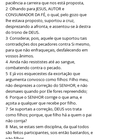
paciência a carreira que nos está proposta,
2  Olhando para JESUS, AUTOR e 
CONSUMADOR DA FÉ, o qual, pelo gozo que 
lhe estava proposto, suportou a cruz, 
desprezando a afronta, e assentou-se à destra 
do trono de DEUS.
3  Considerai, pois, aquele que suportou tais 
contradições dos pecadores contra Si mesmo, 
para que não enfraqueçais, desfalecendo em 
vossos ânimos.
4  Ainda não resististes até ao sangue, 
combatendo contra o pecado.
5  E já vos esquecestes da exortação que 
argumenta convosco como filhos: Filho meu, 
não desprezes a correção do SENHOR, e não 
desmaies quando por Ele fores repreendido;
6  Porque o SENHOR corrige o que ama, e 
açoita a qualquer que recebe por filho.
7  Se suportais a correção, DEUS vos trata 
como filhos; porque, que filho há a quem o pai 
não corrija?
8  Mas, se estais sem disciplina, da qual todos 
são feitos participantes, sois então bastardos, e 
não filhos.