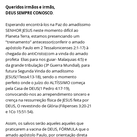
Queridos irmãos e irmãs,
DEUS SEMPRE CONOSCO
.
Esperando encontrá-los na Paz do amadíssimo 
SENHOR JESUS neste momento difícil ao 
Planeta Terra, estamos presenciando um 
“treinamento” antecessor(conferir o amado 
apóstolo Paulo em 2 Tessalonicenses 2:1-17) à 
chegada do antiCristo(com a vinda do amado 
profeta  Elias para nos guiar- Malaquias 4:5) e 
da grande tribulação (3ª Guerra Mundial), para 
futura Segunda Vinda do amadíssimo 
JESUS(1Tess4:13-18), sendo o momento 
perfeito onde o juízo do ALTÍSSIMO começa 
pela Casa de DEUS(1 Pedro 4:17-19), 
convocando-nos ao arrependimento sincero e 
crença na ressurreição física de JESUS feita por 
DEUS, O revestindo de Glória (Filipenses 3:20-21 
e 1Co 15:51-54).
Assim, os salvos serão aqueles aqueles que 
praticarem a vacina de DEUS, FÓRMULA que o 
amado apóstolo Paulo, por orientação direta 