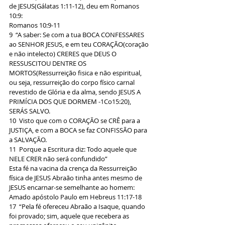
de JESUS(Gálatas 1:11-12), deu em Romanos 
10:9:
Romanos 10:9-11
9  “A saber: Se com a tua BOCA CONFESSARES 
ao SENHOR JESUS, e em teu CORAÇÃO(coração 
e não intelecto) CRERES que DEUS O 
RESSUSCITOU DENTRE OS 
MORTOS(Ressurreição fisica e não espiritual, 
ou seja, ressurreição do corpo físico carnal 
revestido de Glória e da alma, sendo JESUS A 
PRIMÍCIA DOS QUE DORMEM -1Co15:20), 
SERÁS SALVO.
10  Visto que com o CORAÇÃO se CRÊ para a 
JUSTIÇA, e com a BOCA se faz CONFISSÃO para 
a SALVAÇÃO.
11  Porque a Escritura diz: Todo aquele que 
NELE CRER não será confundido”
Esta fé na vacina da crença da Ressurreição 
física de JESUS Abraão tinha antes mesmo de 
JESUS encarnar-se semelhante ao homem:
Amado apóstolo Paulo em Hebreus 11:17-18
17  “Pela fé ofereceu Abraão a Isaque, quando 
foi provado; sim, aquele que recebera as 