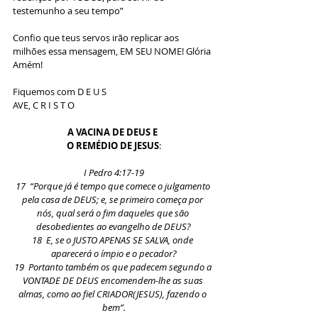
testemunho a seu tempo”
Confio que teus servos irão replicar aos 
milhões essa mensagem, EM SEU NOME! Glória
Amém!
Fiquemos com D E U S
AVE, C R I S T O
A VACINA DE DEUS E 
O REMÉDIO DE JESUS
:
I Pedro 4:17-19
17  “Porque já é tempo que comece o julgamento 
pela casa de DEUS; e, se primeiro começa por 
nós, qual será o fim daqueles que são 
desobedientes ao evangelho de DEUS?
18  E, se o JUSTO APENAS SE SALVA, onde 
aparecerá o ímpio e o pecador?
19  Portanto também os que padecem segundo a 
VONTADE DE DEUS encomendem-lhe as suas 
almas, co­mo ao fiel CRIADOR(JESUS), fazendo o 
bem”.