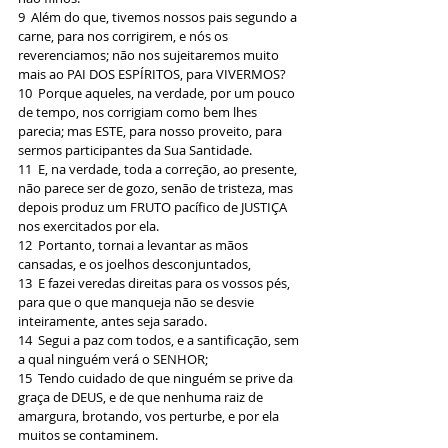
9  Além do que, tivemos nossos pais segundo a 
carne, para nos corrigirem, e nós os 
reverenciamos; não nos sujeitaremos muito 
mais ao PAI DOS ESPÍRITOS, para VIVERMOS?
10  Porque aqueles, na verdade, por um pouco 
de tempo, nos corrigiam como bem lhes 
parecia; mas ESTE, para nosso proveito, para 
sermos participantes da Sua Santidade.
11  E, na verdade, toda a correção, ao presente, 
não parece ser de gozo, senão de tristeza, mas 
depois produz um FRUTO pacífico de JUSTIÇA 
nos exercitados por ela.
12  Portanto, tornai a levantar as mãos 
cansadas, e os joelhos desconjuntados,
13  E fazei veredas direitas para os vossos pés, 
para que o que manqueja não se desvie 
inteiramente, antes seja sarado.
14  Segui a paz com todos, e a santificação, sem 
a qual ninguém verá o SENHOR;
15  Tendo cuidado de que ninguém se prive da 
graça de DEUS, e de que nenhuma raiz de 
amargura, brotando, vos perturbe, e por ela 
muitos se contaminem.