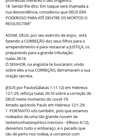
promessas ofereceu o seu unigênito.
18  Sendo-lhe dito: Em Isaque será chamada a 
tua descendência, considerou que DEUS ERA 
PODEROSO PARA ATÉ DENTRE OS MORTOS O 
RESSUSCITAR”
ASSIM, DEUS, por seu exército de anjos,  está 
fazendo a CORREÇÃO dos seus filhos para o 
arrependimento e para restaurar a JUSTIÇA, os 
preparando para a grande tribulação:
Isaías 26:16
Ó SENHOR, na angústia te buscaram; vindo 
sobre eles a tua CORREÇÃO, derramaram a sua 
oração secreta.
JESUS por Paulo(Gálatas 1-11-12) em Hebreus 
12:1-29, reforça Isaías 26:16 sobre a correção de 
DEUS neste momento do covid-19:
Amado apóstolo Paulo em Hebreus 12:1-29:
1  PORTANTO nós também, pois que estamos 
rodeados de uma tão grande nuvem de 
testemunhas(espíritos trevosos - Efésios 6:12), 
deixemos todo o embaraço, e o pecado que 
tão de perto nos rodeia, e corramos com 