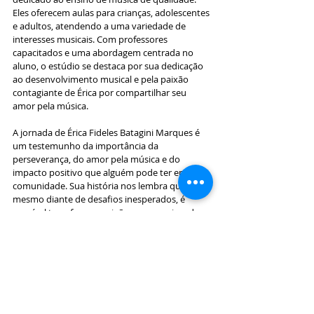
Eles oferecem aulas para crianças, adolescentes 
e adultos, atendendo a uma variedade de 
interesses musicais. Com professores 
capacitados e uma abordagem centrada no 
aluno, o estúdio se destaca por sua dedicação 
ao desenvolvimento musical e pela paixão 
contagiante de Érica por compartilhar seu 
amor pela música.
A jornada de Érica Fideles Batagini Marques é 
um testemunho da importância da 
perseverança, do amor pela música e do 
impacto positivo que alguém pode ter em sua 
comunidade. Sua história nos lembra que, 
mesmo diante de desafios inesperados, é 
possível transformar paixões em carreiras de 
sucesso e realizar sonhos que inspiram os 
outros a seguirem seus próprios caminhos 
musicais. Através de sua paixão e dedicação, 
Érica continua a inspirar aqueles que têm a 
sorte de aprender com ela e ouvir sua música, 
tornando o mundo um lugar mais rico e 
harmonioso.