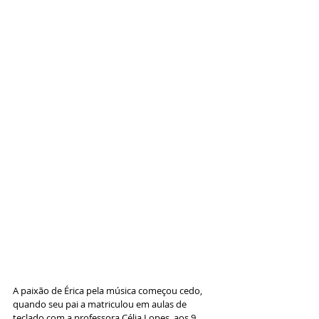
A paixão de Érica pela música começou cedo, 
quando seu pai a matriculou em aulas de 
teclado com a professora Célia Lopes, aos 9 