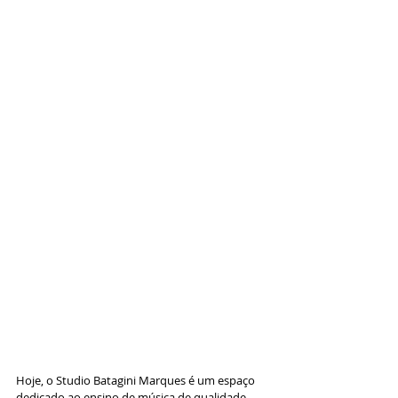
Hoje, o Studio Batagini Marques é um espaço 
dedicado ao ensino de música de qualidade. 