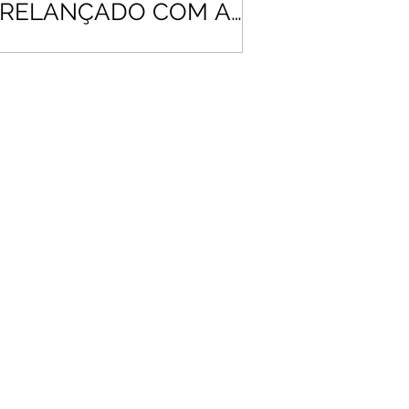
RELANÇADO COM A
MESMA "RECEITA" DE
SUCESSO