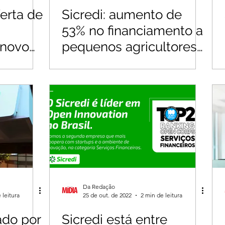
ferta de
Sicredi: aumento de
53% no financiamento a
 novo
pequenos agricultores
no Plano Safra
Da Redação
 leitura
25 de out. de 2022
2 min de leitura
cado por
Sicredi está entre