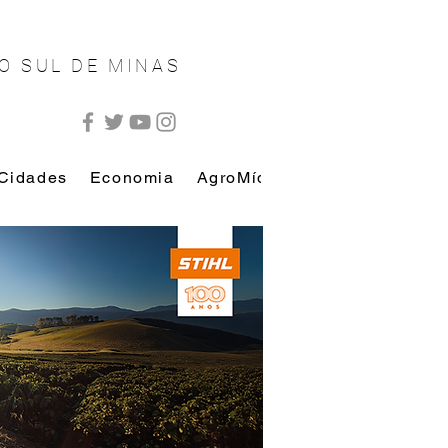
O SUL DE MINAS
Cidades
Economia
AgroMídia
AutoMídia
Esp