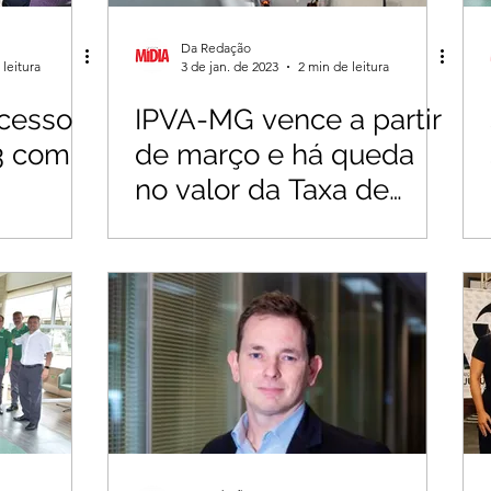
Da Redação
 leitura
3 de jan. de 2023
2 min de leitura
ocesso
IPVA-MG vence a partir
3 com
de março e há queda
no valor da Taxa de
de
Licenciamento
s