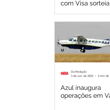
com Visa sorteia
de R$ 1 milhão 
prêmios
Da Redação
3 de out. de 2022
2 min de 
Azul inaugura
operações em V